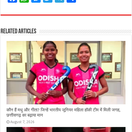
a
h
e
w
el
h
c
at
ss
itt
e
ar
e
s
e
e
g
e
Related Articles
b
A
n
r
ra
o
p
g
m
o
p
e
k
r
कौन हैं मधु और गीता? जिन्हें भारतीय जूनियर महिला हॉकी टीम में मिली जगह,
छत्तीसगढ़ का बढ़ाया मान
August 7, 2026