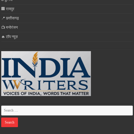
🏢 रायपुर
📍 छत्तीसगढ़
📺 मनोरंजन
🔥 टॉप न्यूज़