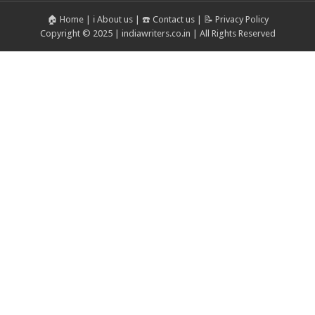
🏠 Home
|
ℹ️ About us
|
☎️ Contact us
|
📝 Privacy Policy
Copyright © 2025 | indiawriters.co.in | All Rights Reserved