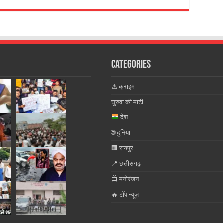
Categories
⚠️ क्राइम
घुरुवा की माटी
देश
🌐 दुनिया
🏢 रायपुर
📍 छत्तीसगढ़
📺 मनोरंजन
🔥 टॉप न्यूज़