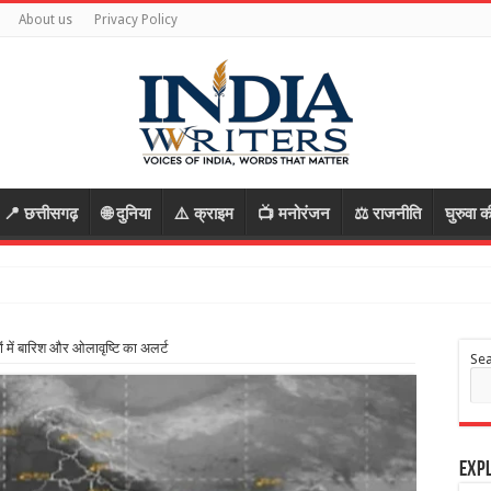
About us
Privacy Policy
📍 छत्तीसगढ़
🌐 दुनिया
⚠️ क्राइम
📺 मनोरंजन
⚖️ राजनीति
घुरुवा क
ें
ों में बारिश और ओलावृष्टि का अलर्ट
Se
Expl