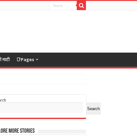
ी माटी
📑Pages
arch
Search
ore More Stories