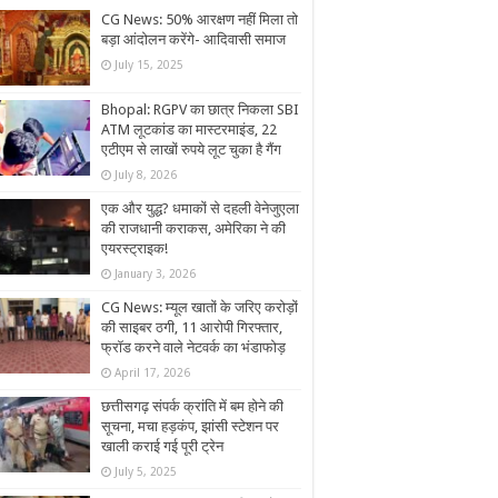
CG News: 50% आरक्षण नहीं मिला तो
बड़ा आंदोलन करेंगे- आदिवासी समाज
July 15, 2025
Bhopal: RGPV का छात्र निकला SBI
ATM लूटकांड का मास्टरमाइंड, 22
एटीएम से लाखों रुपये लूट चुका है गैंग
July 8, 2026
एक और युद्ध? धमाकों से दहली वेनेजुएला
की राजधानी कराकस, अमेरिका ने की
एयरस्ट्राइक!
January 3, 2026
CG News: म्यूल खातों के जरिए करोड़ों
की साइबर ठगी, 11 आरोपी गिरफ्तार,
फ्रॉड करने वाले नेटवर्क का भंडाफोड़
April 17, 2026
छत्तीसगढ़ संपर्क क्रांति में बम होने की
सूचना, मचा हड़कंप, झांसी स्टेशन पर
खाली कराई गई पूरी ट्रेन
July 5, 2025