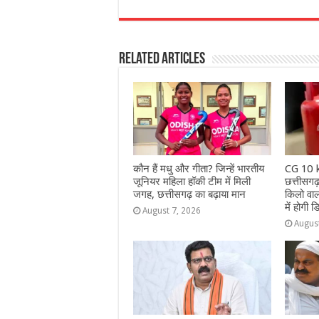
a
h
e
w
el
h
c
at
ss
itt
e
a
e
s
e
e
g
e
Related Articles
b
A
n
r
ra
o
p
g
m
o
p
e
k
r
कौन हैं मधु और गीता? जिन्हें भारतीय
CG 10 k
जूनियर महिला हॉकी टीम में मिली
छत्तीसगढ़
जगह, छत्तीसगढ़ का बढ़ाया मान
किलो वाला
में होगी 
August 7, 2026
Augus