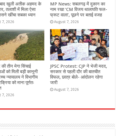
े बाद खुली अतीक अहमद के
MP News: सबलगढ़ में दुकान का
ार, तलाशी में मिला ऐसा
नाम रखा ‘CM विजय थालापति फल-
सने खींचा सबका ध्यान
फ्रूट वाला’, पूछने पर बताई वजह
t 7, 2026
August 7, 2026
़ की तीन मेगा सिंचाई
JPSC Protest: CJP ने भेजी मदद,
ओं को मिली बड़ी कानूनी
सरकार से पहली दौर की बातचीत
च्च न्यायालय ने विभागीय
विफल, छात्र बोले- आंदोलन रहेगा
रक्रिया को माना पूर्णतः
जारी
त
August 7, 2026
t 7, 2026