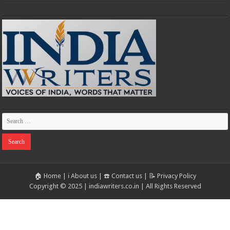
🏠 Home
|
ℹ️ About us
|
☎️ Contact us
|
📝 Privacy Policy
Copyright © 2025 | indiawriters.co.in | All Rights Reserved