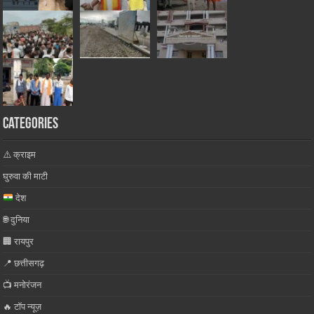
Categories
⚠️ क्राइम
घुरुवा की माटी
देश
🌐 दुनिया
🏢 रायपुर
📍 छत्तीसगढ़
📺 मनोरंजन
🔥 टॉप न्यूज़