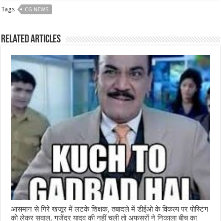
c
at
ss
itt
e
ar
Tags
CG NEWS
e
s
e
e
g
e
b
A
n
r
ra
Related Articles
o
p
g
m
o
p
e
k
r
आसमान से गिरे खजूर में लटके शिक्षक, तबादले में डीईओ के विकल्प पर पोस्टिंग
को लेकर सवाल, गजेंद्र यादव की नहीं चली तो अफसरों ने निकाला बीच का