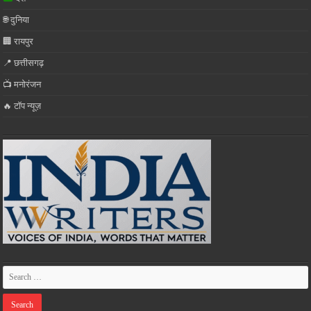
🌐 दुनिया
🏢 रायपुर
📍 छत्तीसगढ़
📺 मनोरंजन
🔥 टॉप न्यूज़