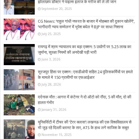
झोलाछाप डॉक्टर ने पाइल्स इलाज के मरीज की ले ली जान
September 20, 2025
CG News: ‘राहुल गांधी नफरत के बाजार में मोहब्बत की दुकान खोलेंगे’,
‘भागीदारी न्याय सम्मेलन’ में भूपेश बघेल ने BJP पर साधा निशाना
July 25, 2025
रायगढ़ में श्रम न्यायालय का बड़ा एक्शन: 5 उद्योगों पर 5.25 लाख का
जुर्माना, सुरक्षा नियमों की अनदेखी पड़ी भारी
June 3, 2026
सूरजपुर हिंसा पर एक्शन : एसडीओपी सहित 24 पुलिसकर्मियों पर हमले
के मामले मे 150 ग्रामीणों पर एफआईआर
July 28, 2026
दर्दनाक मौत : आगरा में कंटेनर ने दो ऑटो को रौंदा, 5 की मौत, दो की
हालत गंभीर
January 31, 2026
यूनिवर्सिटी में टीचर की ‘टेरर क्लास’! लखनऊ की एक विश्वविद्यालय से
भी जुड़ रहे दिल्ली ब्लास्ट के तार, ATS के हाथ लगे साजिश के सबूत
November 15, 2025