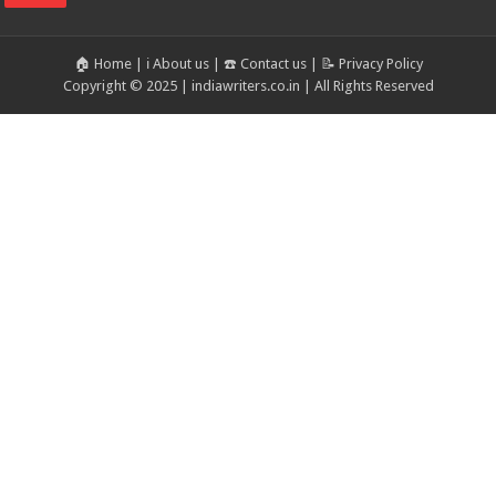
🏠 Home
|
ℹ️ About us
|
☎️ Contact us
|
📝 Privacy Policy
Copyright © 2025 | indiawriters.co.in | All Rights Reserved