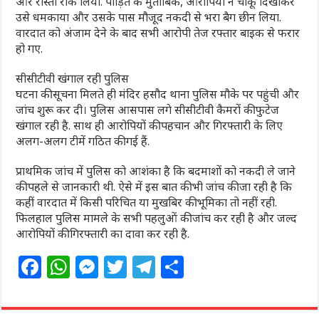
और रास्ता रोक लिया. पीड़ित के मुताबिक, आरोपियों ने चाकू दिखाकर
उसे धमकाया और उसके पास मौजूद नकदी से भरा बैग छीन लिया.
वारदात को अंजाम देने के बाद सभी आरोपी तेज रफ्तार बाइक से फरार
हो गए.
सीसीटीवी खंगाल रही पुलिस
घटना की सूचना मिलते ही मंदिर हसौद थाना पुलिस मौके पर पहुंची और
जांच शुरू कर दी। पुलिस आसपास लगे सीसीटीवी कैमरों की फुटेज
खंगाल रही है. साथ ही आरोपियों की पहचान और गिरफ्तारी के लिए
अलग-अलग टीमें गठित की गई हैं.
प्राथमिक जांच में पुलिस को आशंका है कि बदमाशों को नकदी ले जाने
की पहले से जानकारी थी. ऐसे में इस बात की भी जांच की जा रही है कि
कहीं वारदात में किसी परिचित या मुखबिर की भूमिका तो नहीं रही.
फिलहाल पुलिस मामले के सभी पहलुओं की जांच कर रही है और जल्द
आरोपियों की गिरफ्तारी का दावा कर रही है.
F
W
M
T
T
S
a
h
e
w
el
h
c
at
ss
itt
e
ar