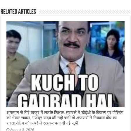
e
s
e
e
g
e
Related Articles
b
A
n
r
ra
o
p
g
m
o
p
e
k
r
आसमान से गिरे खजूर में लटके शिक्षक, तबादले में डीईओ के विकल्प पर पोस्टिंग
को लेकर सवाल, गजेंद्र यादव की नहीं चली तो अफसरों ने निकाला बीच का
रास्ता,सीएम को अंधरे में रखकर बना दी गई सूची
August 8, 2026