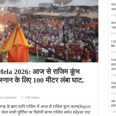
सरका
अफसर
Ap
काले
“क्य
N
Cyb
बैं
J
Ind
बवाल
अभद
a 2026: आज से राजिम कुंभ
Ap
स्नान के लिए 100 मीटर लंबा घाट,
Aaj
परि
J
 a comment
540 Views
अब 
के प्रयाग यानि राजिम में आज से राजिम कुंभ कल्प(Rajim
मदिर
ा माघी पूर्णिमा पर त्रिवेणी संगम राजिम समेत रुद्रेश्वर घाट
A