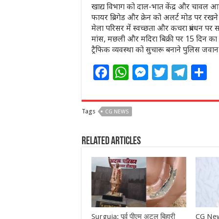
खाद्य विभाग को दाल-भात केंद्र और चावल आ
फायर ब्रिगेड और क्रेन को अलर्ट मोड पर रखने क
मेला परिसर में स्वच्छता और कचरा प्रबंधन पर स
मांस, मछली और मदिरा बिक्री पर 15 दिन का पूर्
ट्रैफिक व्यवस्था को सुचारू बनाने पुलिस जवान व
F
W
M
T
T
S
a
h
e
w
el
h
c
at
ss
itt
e
a
Tags
CG NEWS
e
s
e
e
g
e
b
A
n
r
ra
Related Articles
o
p
g
m
o
p
e
k
r
Surguja: पूर्व पीएम अटल बिहारी
CG New