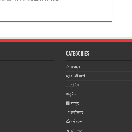
Categories
⚠️ क्राइम
घुरुवा की माटी
🇮🇳 देश
🌐 दुनिया
🏢 रायपुर
📍 छत्तीसगढ़
📺 मनोरंजन
🔥 टॉप न्यूज़