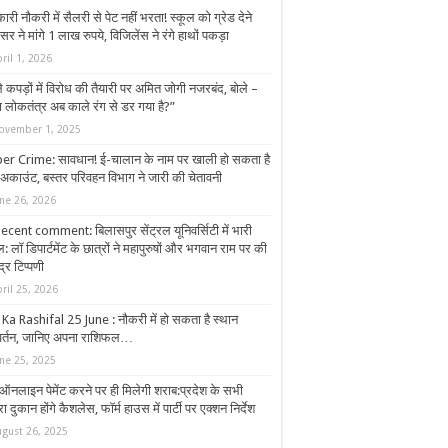
री नौकरी में सैलरी से पेट नहीं भरता! स्कूल को ग्रेड देने
 ने मांगे 1 लाख रुपये, विजिलेंस ने रंगे हाथों पकड़ा
ril 1, 2026
 कपड़ों में विरोध की तैयारी पर अमित जोगी नजरबंद, बोले –
ा लोकतंत्र अब काले रंग से डर गया है?”
ovember 1, 2025
er Crime: सावधान! ई-चालान के नाम पर खाली हो सकता है
क अकाउंट, बस्तर परिवहन विभाग ने जारी की चेतावनी
une 26, 2026
ecent comment: बिलासपुर सेंट्रल यूनिवर्सिटी में भारी
: लॉ डिपार्टमेंट के छात्रों ने महापुरुषों और भगवान राम पर की
्र टिप्पणी
ril 25, 2026
 Ka Rashifal 25 June : नौकरी में हो सकता है स्थान
वर्तन, जानिए अपना राशिफल…
une 25, 2025
ऑनलाइन पेमेंट करने पर ही मिलेगी शराब:प्रदेश के सभी
ा दुकान होंगे कैशलेस, फॉर्म हाउस में पार्टी पर एक्शन निर्देश
ugust 26, 2025