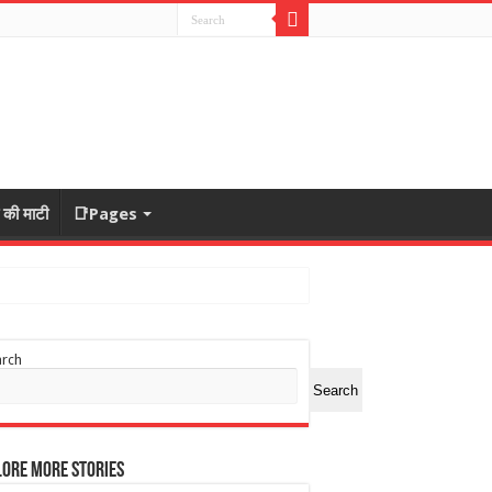
ा की माटी
📑Pages
arch
Search
ore More Stories