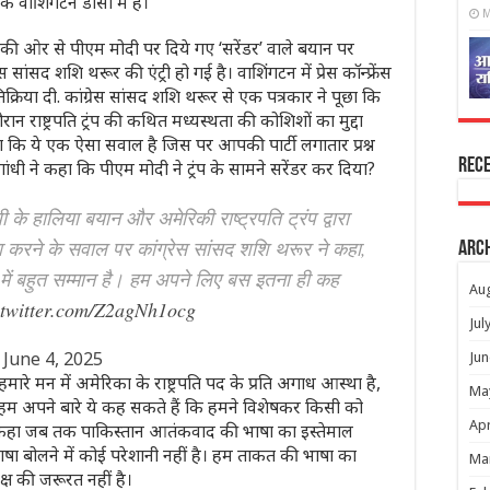
 वाशिंगटन डीसी में है।
M
ांधी की ओर से पीएम मोदी पर दिये गए ‘सरेंडर’ वाले बयान पर
सांसद शशि थरूर की एंट्री हो गई है। वाशिंगटन में प्रेस कॉन्फ्रेंस
तिक्रिया दी. कांग्रेस सांसद शशि थरूर से एक पत्रकार ने पूछा कि
 राष्ट्रपति ट्रंप की कथित मध्यस्थता की कोशिशों का मुद्दा
 कि ये एक ऐसा सवाल है जिस पर आपकी पार्टी लगातार प्रश्न
Rec
गांधी ने कहा कि पीएम मोदी ने ट्रंप के सामने सरेंडर कर दिया?
 के हालिया बयान और अमेरिकी राष्ट्रपति ट्रंप द्वारा
 करने के सवाल पर कांग्रेस सांसद शशि थरूर ने कहा,
Arc
न में बहुत सम्मान है। हम अपने लिए बस इतना ही कह
Au
.twitter.com/Z2agNh1ocg
Jul
)
June 4, 2025
Jun
रे मन में अमेरिका के राष्ट्रपति पद के प्रति अगाध आस्था है,
Ma
ं। हम अपने बारे ये कह सकते हैं कि हमने विशेषकर किसी को
Apr
ने कहा जब तक पाकिस्तान आतंकवाद की भाषा का इस्तेमाल
भाषा बोलने में कोई परेशानी नहीं है। हम ताकत की भाषा का
Ma
्ष की जरूरत नहीं है।