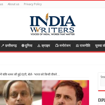
 us
About us
Privacy Policy
📍 छत्तीसगढ़
🌐 दुनिया
⚠️ क्राइम
📺 मनोरंजन
⚖️ राजनीति
घुरुवा क
कान सौंपकर खाना खाने ग
ान में शशि थरूर की हुई एंट्री, बोले- ‘भारत को किसी तीसरे…
Se
Expl