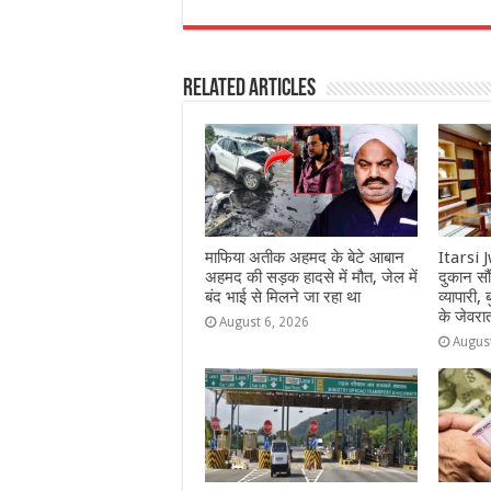
c
at
ss
itt
e
a
e
s
e
e
g
e
Related Articles
b
A
n
r
ra
o
p
g
m
o
p
e
k
r
माफिया अतीक अहमद के बेटे आबान
Itarsi 
अहमद की सड़क हादसे में मौत, जेल में
दुकान सौ
बंद भाई से मिलने जा रहा था
व्यापारी, 
के जेवरा
August 6, 2026
Augus