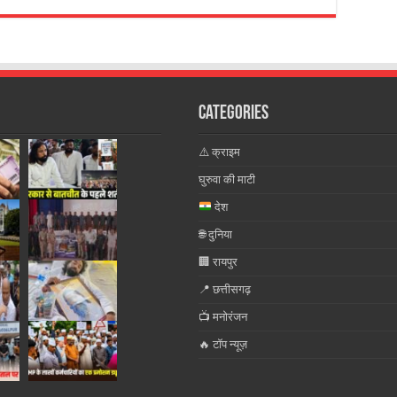
Categories
⚠️ क्राइम
घुरुवा की माटी
देश
🌐 दुनिया
🏢 रायपुर
📍 छत्तीसगढ़
📺 मनोरंजन
🔥 टॉप न्यूज़