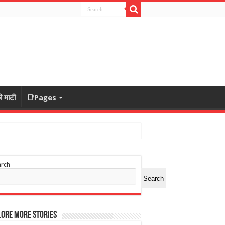
ी माटी
📑Pages
arch
Search
ore More Stories