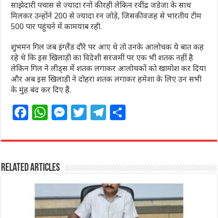
साझेदारी पचास से ज्यादा रनों की रही लेकिन रवींद्र जडेजा के साथ
मिलकर उन्होंने 200 से ज्यादा रन जोड़े, जिसकी वजह से भारतीय टीम
500 पार पहुंचने में कामयाब रही.
शुभमन गिल जब इंग्लैंड दौरे पर आए थे तो उनके आलोचक ये बात कह
रहे थे कि इस खिलाड़ी का विदेशी सरजमीं पर एक भी शतक नहीं है
लेकिन गिल ने लीड्स में शतक लगाकर आलोचकों को खामोश कर दिया
और अब इस खिलाड़ी ने दोहरा शतक लगाकर हमेशा के लिए उन सभी
के मुंह बंद कर दिए हैं.
F
W
M
T
T
S
a
h
e
w
el
h
c
at
ss
itt
e
ar
e
s
e
e
g
e
Related Articles
b
A
n
r
ra
o
p
g
m
o
p
e