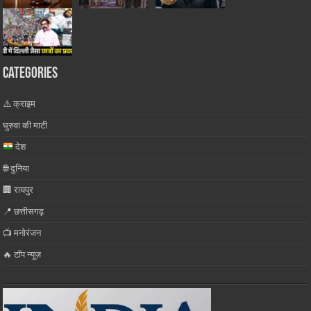
Categories
⚠️ क्राइम
घुरुवा की माटी
देश
🌐 दुनिया
🏢 रायपुर
📍 छत्तीसगढ़
📺 मनोरंजन
🔥 टॉप न्यूज़