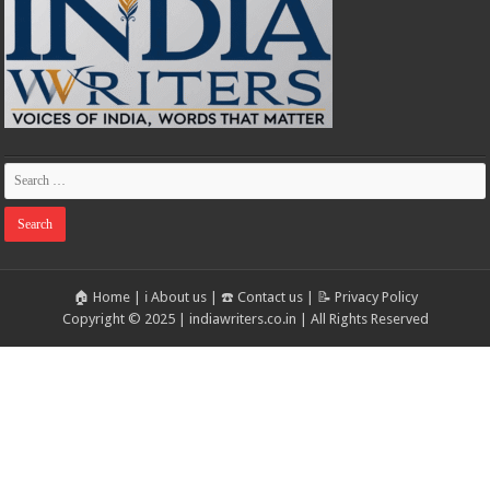
🏠 Home
|
ℹ️ About us
|
☎️ Contact us
|
📝 Privacy Policy
Copyright © 2025 | indiawriters.co.in | All Rights Reserved