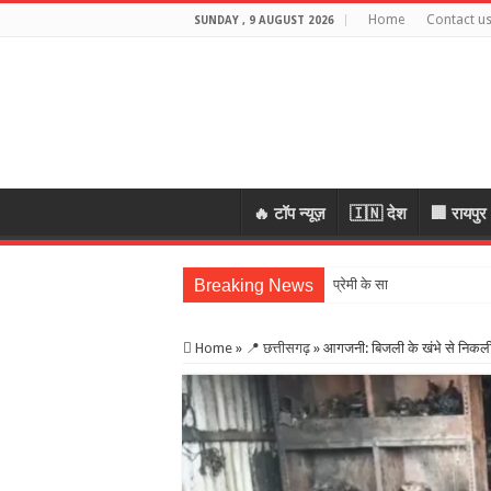
Home
Contact u
SUNDAY , 9 AUGUST 2026
🔥 टॉप न्यूज़
🇮🇳 देश
🏢 रायपुर
Breaking News
प्रेमी के साथ मिलकर रची पति 
Home
»
📍 छत्तीसगढ़
»
आगजनी: बिजली के खंभे से निकली च