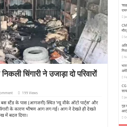
‘शाह
रामभ
Ja
Chha
मौत
S
अति
गिरा
N
भार
अमेर
िकली चिंगारी ने उजाड़ा दो परिवारों
F
CG 
साय
comment
199 Views
Ja
बस स्टैंड के पास (आगजनी) स्थित ‘न्यू वीके ऑटो पार्ट्स’ और
गृह 
िरी चिंगारी के कारण भीषण आग लग गई। आग ने देखते ही देखते
आएंग
 में बदल दिया।
O