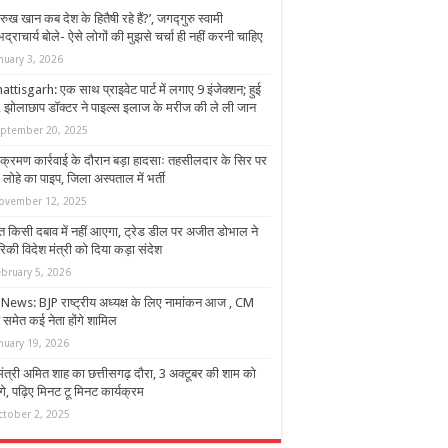
रुख खान कब देश के हितैषी रहे हैं?’, जगद्गुरु स्वामी
द्राचार्य बोले- ऐसे लोगों की मुझसे चर्चा ही नहीं करनी चाहिए
nuary 3, 2026
ttisgarh: एक साथ प्राइवेट पार्ट में लगाए 9 इंजेक्शन; हुई
, झोलाछाप डॉक्टर ने पाइल्स इलाज के मरीज की ले ली जान
eptember 20, 2025
क्रमण कार्रवाई के दौरान बड़ा हादसाः तहसीलदार के सिर पर
 लोहे का पाइप, जिला अस्पताल में भर्ती
ovember 12, 2025
त किसी दबाव में नहीं आएगा, ट्रेड डील पर अजीत डोभाल ने
िकी विदेश मंत्री को दिया कड़ा संदेश
ebruary 5, 2026
News: BJP राष्ट्रीय अध्यक्ष के लिए नामांकन आज , CM
 समेत कई नेता होंगे शामिल
nuary 19, 2026
मंत्री अमित शाह का छत्तीसगढ़ दौरा, 3 अक्टूबर की शाम को
े, पढ़िए मिनट टू मिनट कार्यक्रम
ctober 2, 2025