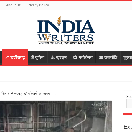
s
About us
Privacy Policy
📍 छत्तीसगढ़
🌐 दुनिया
⚠️ क्राइम
📺 मनोरंजन
⚖️ राजनीति
घुरुव
की हत्या की साजिश, पुलिस
िंगारी ने उजाड़ा दो परिवारों का सपना…..
Se
Exp