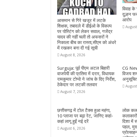
विवाह के
दुल्हन फ
आरोप
आसमान से गिरे खजूर में लटके
शिक्षक, तबादले में डीईओ के विकल्प
August
पर पोस्टिंग को लेकर सवाल, गजेंद्र
यादव की नहीं चली तो अफसरों ने
निकाला बीच का रास्ता,सीएम को अंधरे
में रखकर बना दी गई सूची
August 8, 2026
Surguja: पूर्व पीएम अटल बिहारी
CG New
वाजपेयी की प्रतिमा में दरार, विधायक
विजय शर्म
रामकुमार टोप्पो ने जांच के दिए निर्देश,
अनुसूचि
ठेकेदार पर लटकी तलवार
August
August 7, 2026
छत्तीसगढ़ में टोल टैक्स हुआ महंगा,
लोक कला
10 प्लाजा पर बढ़ा रेट, जानिए कहां-
कलाकारो
कहां लागू हुईं नई दरें
दिशा में स
पहल, मुख
August 6, 2026
प्रोत्सा