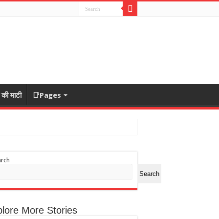
ा की माटी
📑Pages
arch
Search
lore More Stories