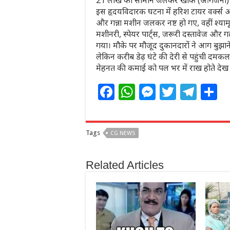
21 लाख का सामान जलकर खाक (आगजनी)
इस हृदयविदारक घटना में हरिश टायर वर्क्स औ
और गन्ना मशीन जलकर नष्ट हो गए, वहीं श्यामू
मशीनरी, स्पेयर पार्ट्स, जरूरी दस्तावेज और
गया। मौके पर मौजूद दुकानदारों ने आग ब
लेकिन करीब डेढ़ घंटे की देरी से पहुंची दमकल
मेहनत की कमाई को पल भर में राख होते देख दु
F
W
M
T
T
S
a
h
e
w
el
h
c
at
ss
itt
e
a
Tags
CG NEWS
e
s
e
e
g
e
b
A
n
r
ra
Related Articles
o
p
g
m
o
p
e
k
r