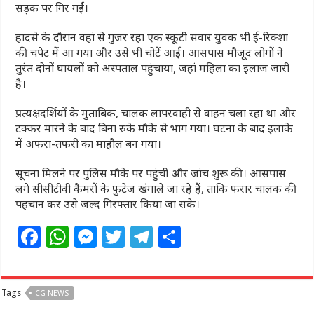
सड़क पर गिर गईं।
हादसे के दौरान वहां से गुजर रहा एक स्कूटी सवार युवक भी ई-रिक्शा
की चपेट में आ गया और उसे भी चोटें आईं। आसपास मौजूद लोगों ने
तुरंत दोनों घायलों को अस्पताल पहुंचाया, जहां महिला का इलाज जारी
है।
प्रत्यक्षदर्शियों के मुताबिक, चालक लापरवाही से वाहन चला रहा था और
टक्कर मारने के बाद बिना रुके मौके से भाग गया। घटना के बाद इलाके
में अफरा-तफरी का माहौल बन गया।
सूचना मिलने पर पुलिस मौके पर पहुंची और जांच शुरू की। आसपास
लगे सीसीटीवी कैमरों के फुटेज खंगाले जा रहे हैं, ताकि फरार चालक की
पहचान कर उसे जल्द गिरफ्तार किया जा सके।
F
W
M
T
T
S
a
h
e
w
el
h
c
at
ss
itt
e
ar
Tags
CG NEWS
e
s
e
e
g
e