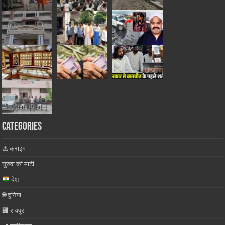
Categories
⚠️ क्राइम
घुरुवा की माटी
देश
🌐 दुनिया
🏢 रायपुर