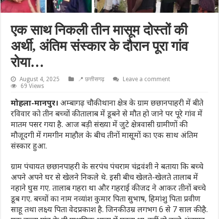
एक साथ निकली तीन मासूम दोस्तों की
अर्थी, अंतिम संस्कार के दौरान पूरा गांव
रोया…
August 4, 2025
📍 छत्तीसगढ़
Leave a comment
69 Views
मोहला-मानपुर।
अम्बागढ़ चौकी थाना क्षेत्र के ग्राम छछानपाहरी में बीते
रविवार को तीन बच्चों की तालाब में डूबने से मौत हो जाने पर पूरे गांव में
मातम पसर गया है. आज बड़ी संख्या में जुटे क्षेत्रवासी ग्रामीणों की
मौजूदगी में गमगीन माहौल के बीच तीनों मासूमों का एक साथ अंतिम
संस्कार हुआ.
ग्राम पंचायत छछानपाहरी के सरपंच पंचराम चंद्रवंशी ने बताया कि बच्चे
अपने अपने घर से खेलने निकले थे. इसी बीच खेलते-खेलते तालाब में
नहाने घुस गए. तालाब गहरा था और गहराई की जद ने आकर तीनों बच्चे
डूब गए. बच्चों का नाम नव्यांश कुमार पिता सुभाष, हिमांशु पिता प्रवीण
साहू तथा लक्ष्य पिता वेदप्रकाश है. जिनकी उम्र लगभग 6 से 7 साल की है.