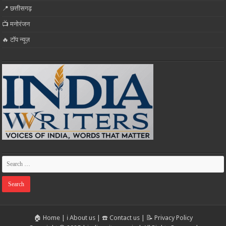
📍 छत्तीसगढ़
📺 मनोरंजन
🔥 टॉप न्यूज़
🏠 Home
|
ℹ️ About us
|
☎️ Contact us
|
📝 Privacy Policy