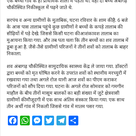
एक बच्चा गांव के ही प्राथमिक शाला में पड़ता था. वहीं दो बच्चे अंबागढ़
चौकी स्थित निकी स्कूल में पढ़ने जाते थे.
सरपंच व अन्य ग्रामीणों के मुताबिक, घटना रविवार के शाम की है. 6 बजे
के आस पास तालाब पहुंचे कुछ ग्रामीणों ने बच्चों के कपड़े तालाब की
सीढ़ियों में पड़े देखे. जिससे किसी घटना की आशंकावश तालाब का
मुआयना किया गया. और तब पता चला कि तीन बच्चों का शव तालाब में
डूबा हुआ है. जैसे-तैसे ग्रामीणों परिजनों ने तीनों शवों को तालाब के बाहर
निकाला.
शव अंबागढ़ चौकी स्थित सामुदायिक स्वास्थ्य केंद्र ले जाया गया. डॉक्टरों
द्वारा बच्चों को मृत घोषित करने के उपरांत शवों को स्थानीय मरच्युरी में
रखवाया गया तथा अगले रोज यानी आज शवों का पीएम कराकर
परिजनों को सौंप दिया गया. घटना के अगले रोज सोमवार को गमगीन
माहौल के बीच तीनों मासूम बालकों का बड़ी संख्या में जुटे क्षेत्रवासी
ग्रामीणों की मौजूदगी में एक साथ अंतिम संस्कार किया गया. एक साथ
तीन अर्थी गांव में निकली जिससे गांव में मातम पसर गया.
F
W
M
T
T
S
a
h
e
w
el
h