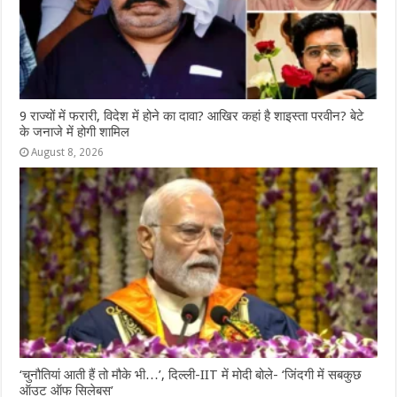
9 राज्‍यों में फरारी, व‍िदेश में होने का दावा? आख‍िर कहां है शाइस्‍ता परवीन? बेटे
के जनाजे में होगी शामिल
August 8, 2026
‘चुनौतियां आती हैं तो मौके भी…’, दिल्ली-IIT में मोदी बोले- ‘जिंदगी में सबकुछ
ऑउट ऑफ सिलेबस’