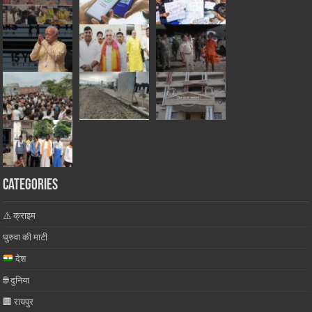
Categories
⚠️ क्राइम
घुरुवा की माटी
देश
🌐 दुनिया
🏢 रायपुर