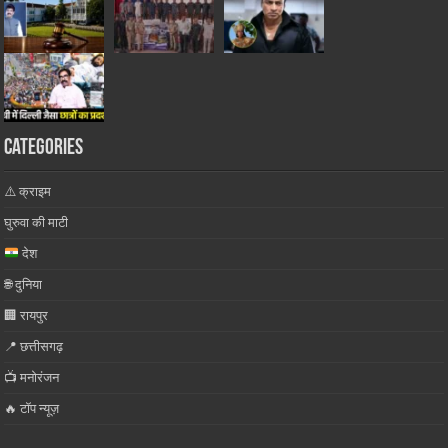
Categories
⚠️ क्राइम
घुरुवा की माटी
देश
🌐 दुनिया
🏢 रायपुर
📍 छत्तीसगढ़
📺 मनोरंजन
🔥 टॉप न्यूज़