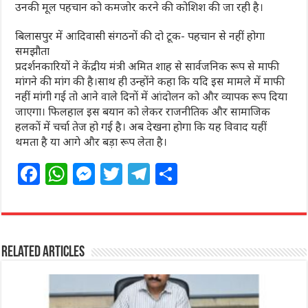
उनकी मूल पहचान को कमजोर करने की कोशिश की जा रही है।
बिलासपुर में आदिवासी संगठनों की दो टूक- पहचान से नहीं होगा
समझौता
प्रदर्शनकारियों ने केंद्रीय मंत्री अमित शाह से सार्वजनिक रूप से माफी
मांगने की मांग की है।साथ ही उन्होंने कहा कि यदि इस मामले में माफी
नहीं मांगी गई तो आने वाले दिनों में आंदोलन को और व्यापक रूप दिया
जाएगा। फिलहाल इस बयान को लेकर राजनीतिक और सामाजिक
हलकों में चर्चा तेज हो गई है। अब देखना होगा कि यह विवाद यहीं
थमता है या आगे और बड़ा रूप लेता है।
F
W
M
T
T
S
a
h
e
w
el
h
c
at
ss
itt
e
ar
e
s
e
e
g
e
Related Articles
b
A
n
r
ra
o
p
g
m
o
p
e