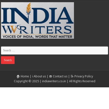
🏠 Home
|
ℹ️ About us
|
☎️ Contact us
|
📝 Privacy Policy
Copyright © 2025 | indiawriters.co.in | All Rights Reserved