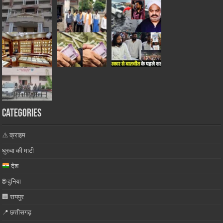
Categories
⚠️ क्राइम
घुरुवा की माटी
देश
🌐 दुनिया
🏢 रायपुर
📍 छत्तीसगढ़