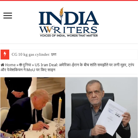
CG 10 kg gas cylinder: छत्तीसगढ़ में पहली बार मिलेगा 10 कि
Home
»
🌐 दुनिया
»
US Iran Deal: अमेरिका-ईरान के बीच शांति समझौते पर लगी मुहर, ट्रंप
और पेजेशकियन ने MoU पर किए साइन