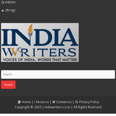
📺 मनोरंजन
🔥 टॉप न्यूज़
🏠 Home
|
ℹ️ About us
|
☎️ Contact us
|
📝 Privacy Policy
Copyright © 2025 | indiawriters.co.in | All Rights Reserved