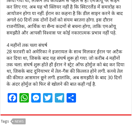
किया गया था, लेकिन तय कार्यक्रम से पहले से ही एमओयू पर साइन
कर लिए गए. अब यह भी क्लियर नहीं है कि स्विटरलैंड में समारोह का
आयोजन होगा या नहीं. ईरान का कहना है कि डील साइन करने के बाद
अगले 60 दिनों तक दोनों देशों को संयम बरतना होगा. इस दौरान
राजनीतिक, आर्थिक या सैन्य कदमों से बचना होगा, ताकि एमओयू
समझौते और आपसी विश्वास पर कोई नकारात्मक प्रभाव नहीं पड़े.
4 महीनों तक चला संघर्ष
28 फरवरी को अमेरिका ने इजरायल के साथ मिलकर ईरान पर अटैक
कर दिया था, जिसके बाद यह संघर्ष शुरू हो गया. जो करीब 4 महीनों
तक चला. संघर्ष शुरू होते ही ईरान ने स्ट्रेट ऑफ होर्मुज को बंद कर दिया
था, जिसके बाद दुनियाभर में तेल-गैस की किल्लत होने लगी. कच्चे तेल
की कीमत आसमान छूने लगी. हालांकि, अब समझौते के बाद 30 दिनों
के अंदर होर्मुज को फिर से खोलने की बात कही गई है.
F
W
M
T
T
S
a
h
e
w
el
h
c
at
ss
itt
e
ar
Tags
NEWS
e
s
e
e
g
e