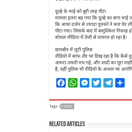
दूल्हे के भाई को बुरी तरह पीटा
मामला इतना बढ़ गया कि दूल्हे का सगा भाई 
कि आधा दर्जन से ज्यादा युवकों ने कार घेर
पीटा गया। जिसके बाद में बामुश्किल निकाह 
सोशल मीडिया में तेजी से वायरल हो रहा है।
छानबीन में जुटी पुलिस
वीडियो में साफ तौर पर दिख रहा है कि कैसे 
अफरा-तफरी मच गई, और शादी का पूरा माहौल
है, वहीं पुलिस भी वीडियो के आधार पर आरोपि
F
W
M
T
T
S
a
h
e
w
el
h
c
at
ss
itt
e
a
Tags
NEWS
e
s
e
e
g
e
b
A
n
r
ra
Related Articles
o
p
g
m