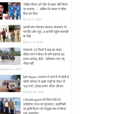
‘रोहित-विराट को टीम से बाहर नहीं किया
जा सकता…’, अश्विन के बयान ने जीता
फैंस का दिल
July 21, 2026
चलती बस रोककर चालक-कंडक्टर से
मारपीट और लूट, 4 आरोपी पहुंचे सलाखों
के पीछे
June 14, 2026
पंजाब के 23 जिलों में बाढ़ का कहर,
सीएम मान ने केंद्र से मांगे बकाया 60
हजार करोड़, बोले- ‘अधिकार मांग रहे,
भीख नहीं’
eptember 3, 2025
MP News: मऊगंज में थाने में भी होती है
चोरी! परिसर में खड़ी गाड़ी के टैंकर से
‘उड़ गया’ 2000 हजार लीटर डीजल
April 20, 2026
Chhattisgarh को मिला देश का
सर्वश्रेष्ठ राज्य का पुरस्कार, उद्यानिकी
एवं कृषि विभाग को संयुक्त रूप से किया
गया सम्मानित