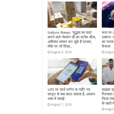
o
p
e
k
r
Indore News: ‘शुद्धता का वादा’
रूस पर अ
करने वाले गोवर्धन घी का स्टॉक सीज,
एक्शन! 
अमिताभ बच्चन कर चुके हैं प्रचार,
का रास्ता
मौके पर जो दिखा..
फैसला
August 8, 2026
Augus
UPI पर चार्ज लगेगा या नहीं? नए
साइबर फ्र
कानून से क्या बदल सकता है, आसान
गिरफ्तार
भाषा में समझें
जिला पं
के खाते 
August 7, 2026
Augus