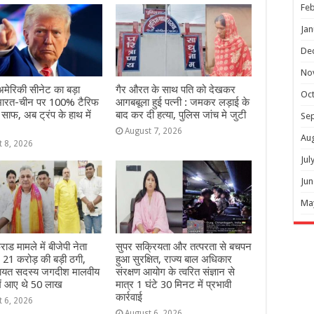
Feb
Jan
De
No
मेरिकी सीनेट का बड़ा
गैर औरत के साथ पति को देखकर
Oc
भारत-चीन पर 100% टैरिफ
आगबबूला हुई पत्नी : जमकर लड़ाई के
 साफ, अब ट्रंप के हाथ में
बाद कर दी हत्या, पुलिस जांच मे जुटी
Se
August 7, 2026
Au
t 8, 2026
Jul
Jun
Ma
ाड मामले में बीजेपी नेता
सुपर सक्रियता और तत्परता से बचपन
ः 21 करोड़ की बड़ी ठगी,
हुआ सुरक्षित, राज्य बाल अधिकार
चायत सदस्य जगदीश मालवीय
संरक्षण आयोग के त्वरित संज्ञान से
में आए थे 50 लाख
मात्र 1 घंटे 30 मिनट में प्रभावी
कार्रवाई
t 6, 2026
August 6, 2026