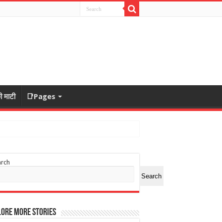
ी माटी
📑Pages
arch
Search
ore More Stories