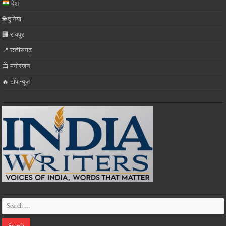
देश
🌐 दुनिया
🏢 रायपुर
📍 छत्तीसगढ़
📺 मनोरंजन
🔥 टॉप न्यूज़