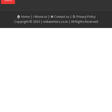
🏠 Home
|
ℹ️ About us
|
☎️ Contact us
|
📝 Privacy Policy
Copyright © 2025 | indiawriters.co.in | All Rights Reserved