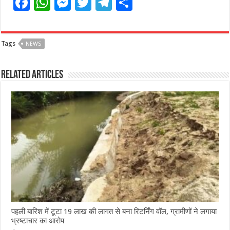
F
W
M
T
T
S
a
h
e
w
el
h
c
at
ss
itt
e
ar
Tags
NEWS
e
s
e
e
g
e
b
A
n
r
ra
Related Articles
o
p
g
m
o
p
e
k
r
पहली बारिश में टूटा 19 लाख की लागत से बना रिटर्निंग वॉल, ग्रामीणों ने लगाया
भ्रष्टाचार का आरोप