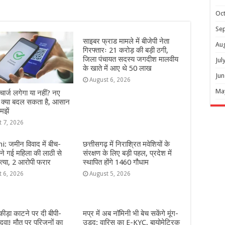
Oc
Se
साइबर फ्राड मामले में बीजेपी नेता
Au
गिरफ्तारः 21 करोड़ की बड़ी ठगी,
जिला पंचायत सदस्य जगदीश मालवीय
Jul
के खाते में आए थे 50 लाख
Jun
August 6, 2026
Ma
ार्ज लगेगा या नहीं? नए
े क्या बदल सकता है, आसान
मझें
t 7, 2026
: जमीन विवाद में बीच-
छत्तीसगढ़ में निराश्रित मवेशियों के
े गई महिला की लाठी से
संरक्षण के लिए बड़ी पहल, प्रदेश में
्या, 2 आरोपी फरार
स्थापित होंगे 1460 गौधाम
t 6, 2026
August 5, 2026
ीड़ा काटने पर दी बीपी-
मप्र में अब नॉमिनी भी बेच सकेंगे मूंग-
दवा! मौत पर परिजनों का
उड़द: वारिस का E-KYC, बायोमेट्रिक