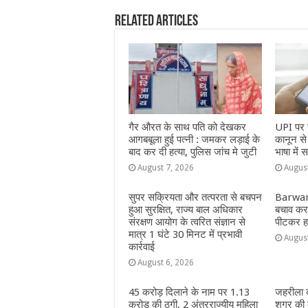
b
A
n
r
ra
Related Articles
o
p
g
m
o
p
e
k
r
गैर औरत के साथ पति को देखकर
UPI पर च
आगबबूला हुई पत्नी : जमकर लड़ाई के
कानून स
बाद कर दी हत्या, पुलिस जांच मे जुटी
भाषा में स
August 7, 2026
Augus
सुपर सक्रियता और तत्परता से बचपन
Barwani
हुआ सुरक्षित, राज्य बाल अधिकार
बचाव करन
संरक्षण आयोग के त्वरित संज्ञान से
पीटकर हत
मात्र 1 घंटे 30 मिनट में प्रभावी
Augus
कार्रवाई
August 6, 2026
45 करोड़ दिलाने के नाम पर 1.13
जहरीला क
करोड़ की ठगी, 2 अंतरराज्यीय महिला
शुगर की 