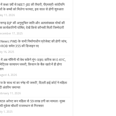
ें कक्षा 9वीं से NEET-JEE की तैयारी, पीएमश्री-सांदीपनि
लों के बच्चों को मिलेगा फायदा, इस साल से होगी शुरुआत
ay 11, 2026
तीसगढ़ BJP की अनुसूचित जाति और अल्पसंख्यक मोर्चा की
ेश कार्यकारिणी घोषित, देखें किसे कौनसी मिली जिम्मेदारी
ecember 17, 2025
News: PWD के सभी निर्माणाधीन प्रोजेक्ट की होगी जांच,
 ROB समेत 355 की डिजाइन रद्द
uly 16, 2025
 में अब नॉमिनी भी बेच सकेंगे मूंग-उड़द: वारिस का E-KYC,
मेट्रिक सत्यापन जरूरी, किसान के बैंक खाते में ही होगा
तान
ugust 4, 2026
ज के साथ मां का स्नेह भी जरूरी’, दिल्ली हाई कोर्ट ने महिला
दी अंतरिम जमानत
ebruary 11, 2026
िटल अरेस्ट कर महिला से 59 लाख ठगी का मामलाः मुख्य
पी मुकेश चौधरी राजस्थान से गिरफ्तार
uly 1, 2025