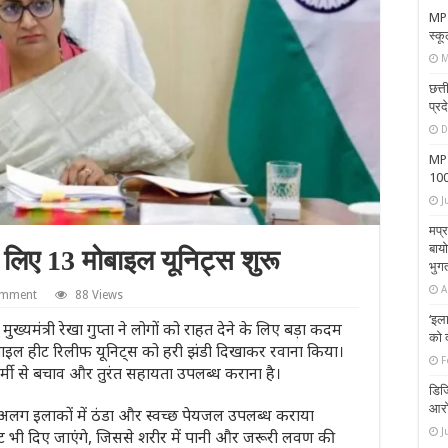
MP म
स्कू
M
छत्
प्रद
D
MP 
100
J
मप्र
बायो
के लिए 13 मोबाइल यूनिट्स शुरू
भुग
A
omment
88 Views
‘इला
मुख्यमंत्री रेखा गुप्ता ने लोगों को राहत देने के लिए बड़ा कदम
को 
मोबाइल हीट रिलीफ यूनिट्स को हरी झंडी दिखाकर रवाना किया।
F
 गर्मी से बचाव और तुरंत सहायता उपलब्ध कराना है।
डिज
आरो
लग इलाकों में ठंडा और स्वच्छ पेयजल उपलब्ध कराया
J
ट भी दिए जाएंगे, जिससे शरीर में पानी और जरूरी लवण की