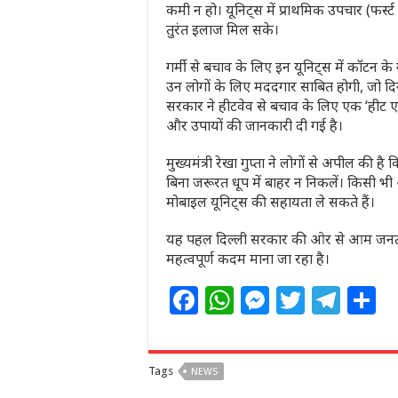
कमी न हो। यूनिट्स में प्राथमिक उपचार (फर्स्
तुरंत इलाज मिल सके।
गर्मी से बचाव के लिए इन यूनिट्स में कॉटन
उन लोगों के लिए मददगार साबित होगी, जो दिनभ
सरकार ने हीटवेव से बचाव के लिए एक ‘हीट एक
और उपायों की जानकारी दी गई है।
मुख्यमंत्री रेखा गुप्ता ने लोगों से अपील की है
बिना जरूरत धूप में बाहर न निकलें। किसी भी
मोबाइल यूनिट्स की सहायता ले सकते हैं।
यह पहल दिल्ली सरकार की ओर से आम जनता क
महत्वपूर्ण कदम माना जा रहा है।
F
W
M
T
T
S
a
h
e
w
el
h
c
at
ss
itt
e
a
Tags
NEWS
e
s
e
e
g
e