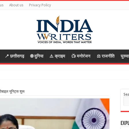
us
About us
Privacy Policy
📍 छत्तीसगढ़
🌐 दुनिया
⚠️ क्राइम
📺 मनोरंजन
⚖️ राजनीति
घुरुव
मोबाइल यूनिट्स शुरू
Se
Expl