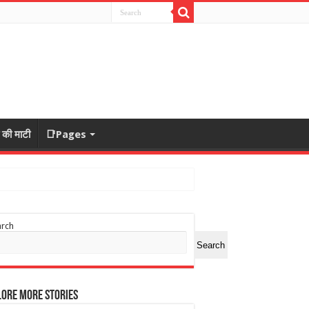
ा की माटी
📑Pages
arch
Search
ore More Stories