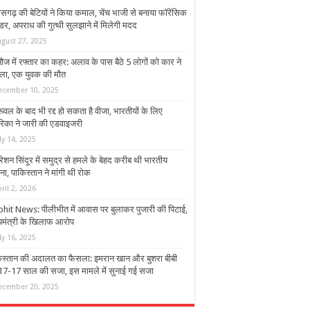
ीसगढ़ की बेटियों ने किया कमाल, चेंच भाजी से बनाया फॉरेंसिक
डर, अपराध की गुत्थी सुलझाने में मिलेगी मदद
ugust 27, 2025
ौज में रफ्तार का कहर: अलाव के पास बैठे 5 लोगों को कार ने
ला, एक युवक की मौत
ecember 10, 2025
ूवल के बाद भी रद्द हो सकता है वीजा, भारतीयों के लिए
रिका ने जारी की एडवाइजरी
ly 14, 2025
शन सिंदूर में समुद्र से हमले के बेहद करीब थी भारतीय
ना, पाकिस्तान ने मांगी थी रोक
ril 2, 2026
ibhit News: पीलीभीत में आवास पर बुलाकर पुजारी की पिटाई,
्यमंत्री के खिलाफ आरोप
ly 16, 2025
िस्तान की अदालत का फैसला: इमरान खान और बुशरा बीबी
17-17 साल की सजा, इस मामले में सुनाई गई सजा
ecember 20, 2025