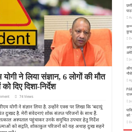
छत्त
पाउ
A
कन्न
कुच
D
अप्र
अमे
Ju
ऑपरे
नौसे
योगी ने लिया संज्ञान, 6 लोगों की मौत
Ap
को दिए दिशा-निर्देश
Pil
राज
mment
74 Views
Ju
म योगी ने संज्ञान लिया है. उन्होंने एक्स पर लिखा कि ‘बदायूं
पाक
्यंत दुःखद है. मेरी संवेदनाएं शोक संतप्त परिजनों के साथ हैं.
को 
त्काल अस्पताल पहुंचाकर उनके समुचित उपचार हेतु निर्देश
D
िवंगत आत्माओं को सद्गति, शोकाकुल परिजनों को यह अथाह दुःख सहने