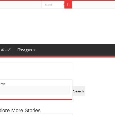
ा की माटी
📑Pages
arch
Search
lore More Stories