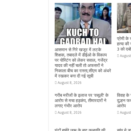
o
p
g
m
o
p
e
k
r
प्रेमी क
हत्या की
3 को दबो
आसमान से गिरे खजूर में लटके
शिक्षक, तबादले में डीईओ के विकल्प
August
पर पोस्टिंग को लेकर सवाल, गजेंद्र
यादव की नहीं चली तो अफसरों ने
निकाला बीच का रास्ता,सीएम को अंधरे
में रखकर बना दी गई सूची
August 8, 2026
गरीब मरीजों के इलाज पर ‘वसूली’ के
विवाह के
आरोप से मचा हड़कंप, तीमारदारों ने
दुल्हन फ
लगाए गंभीर आरोप
आरोप
August 8, 2026
August
घंटों हाईवे जाम के बाद कुलपति की
सांप ने 