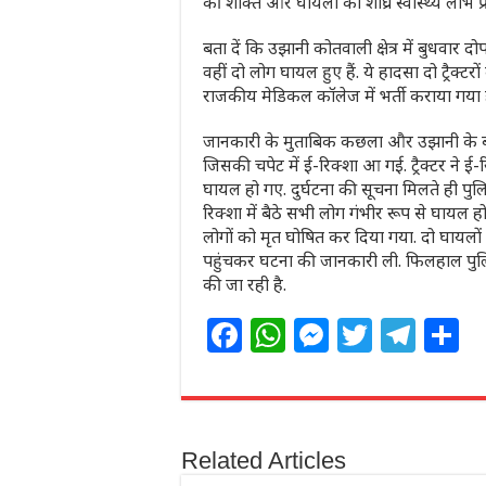
की शक्ति और घायलों को शीघ्र स्वास्थ्य लाभ प्र
बता दें कि उझानी कोतवाली क्षेत्र में बुधवार 
वहीं दो लोग घायल हुए हैं. ये हादसा दो ट्रैक्टर
राजकीय मेडिकल कॉलेज में भर्ती कराया गया है.
जानकारी के मुताबिक कछला और उझानी के बीच भूल
जिसकी चपेट में ई-रिक्शा आ गई. ट्रैक्टर ने ई
घायल हो गए. दुर्घटना की सूचना मिलते ही पुल
रिक्शा में बैठे सभी लोग गंभीर रूप से घायल 
लोगों को मृत घोषित कर दिया गया. दो घायलों
पहुंचकर घटना की जानकारी ली. फिलहाल पुलिस
की जा रही है.
F
W
M
T
T
S
a
h
e
w
el
h
c
at
ss
itt
e
a
e
s
e
e
g
e
Related Articles
b
A
n
r
ra