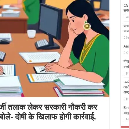
CG 
समे
A
राजा
राज
S
Aaj
O
मोब
बच्च
Ja
उज्ज
आरो
अल्ट
Ja
फर्जी तलाक लेकर सरकारी नौकरी कर
Bih
आयुष
ले- दोषी के खिलाफ होगी कार्रवाई,
M