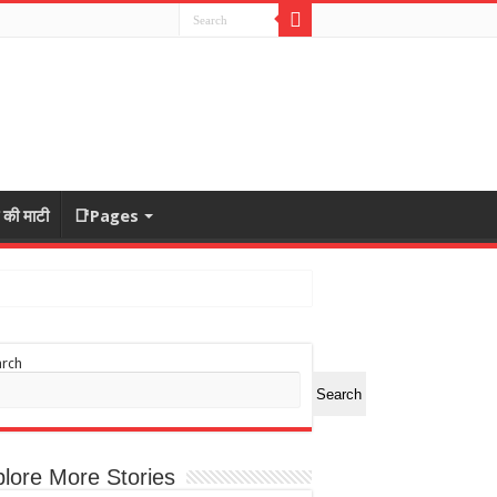
ा की माटी
📑Pages
arch
Search
lore More Stories