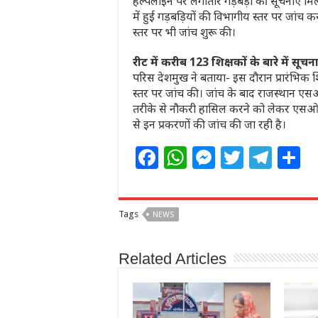
हेल्पलाइन पर लगातार गड़बड़ी की सूचनाएं मिल
में हुई गड़बड़ियों की विभागीय स्तर पर जांच
स्तर पर भी जांच शुरू की।
रीट में करीब 123 शिक्षकों के बारे में सूच
परिस देशमुख ने बताया- इस दौरान प्रारंभिक
स्तर पर जांच की। जांच के बाद राजस्थान एसओज
तरीके से नौकरी हासिल करने को लेकर एस
से इन प्रकरणों की जांच की जा रही है।
F
W
M
T
T
S
a
h
e
w
el
h
c
at
ss
itt
e
a
Tags
NEWS
e
s
e
e
g
e
b
A
n
r
ra
Related Articles
o
p
g
m
o
p
e
k
r