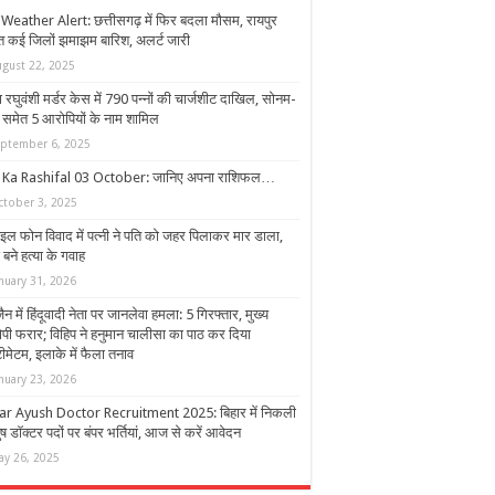
Weather Alert: छत्तीसगढ़ में फिर बदला मौसम, रायपुर
त कई जिलों झमाझम बारिश, अलर्ट जारी
ugust 22, 2025
 रघुवंशी मर्डर केस में 790 पन्नों की चार्जशीट दाखिल, सोनम-
 समेत 5 आरोपियों के नाम शामिल
eptember 6, 2025
 Ka Rashifal 03 October: जानिए अपना राशिफल…
ctober 3, 2025
ाइल फोन विवाद में पत्नी ने पति को जहर पिलाकर मार डाला,
े बने हत्या के गवाह
nuary 31, 2026
ैन में हिंदूवादी नेता पर जानलेवा हमला: 5 गिरफ्तार, मुख्य
पी फरार; विहिप ने हनुमान चालीसा का पाठ कर दिया
ीमेटम, इलाके में फैला तनाव
nuary 23, 2026
ar Ayush Doctor Recruitment 2025: बिहार में निकली
 डाॅक्टर पदों पर बंपर भर्तियां, आज से करें आवेदन
ay 26, 2025