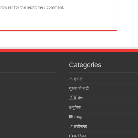
browser for the next time I comment.
Categories
⚠️ क्राइम
घुरुवा की माटी
🇮🇳 देश
🌐 दुनिया
🏢 रायपुर
📍 छत्तीसगढ़
📺 मनोरंजन