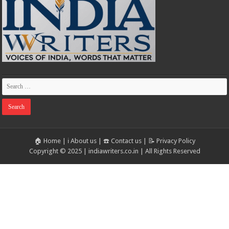
🏠 Home
|
ℹ️ About us
|
☎️ Contact us
|
📝 Privacy Policy
Copyright © 2025 | indiawriters.co.in | All Rights Reserved