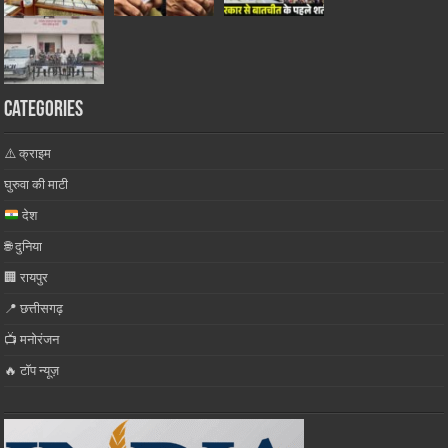
Categories
⚠️ क्राइम
घुरुवा की माटी
देश
🌐 दुनिया
🏢 रायपुर
📍 छत्तीसगढ़
📺 मनोरंजन
🔥 टॉप न्यूज़