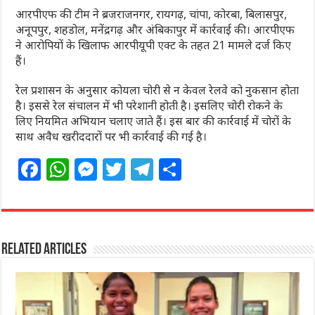
आरपीएफ की टीम ने ब्रजराजनगर, रायगढ़, चांपा, कोरबा, बिलासपुर,
अनूपपुर, शहडोल, मनेंद्रगढ़ और अंबिकापुर में कार्रवाई की। आरपीएफ
ने आरोपियों के खिलाफ आरपीयूपी एक्ट के तहत 21 मामले दर्ज किए
हैं।
रेल प्रशासन के अनुसार कोयला चोरी से न केवल रेलवे को नुकसान होता
है। इससे रेल संचालन में भी परेशानी होती है। इसलिए चोरी रोकने के
लिए नियमित अभियान चलाए जाते हैं। इस बार की कार्रवाई में चोरों के
साथ अवैध खरीददारों पर भी कार्रवाई की गई है।
F
W
M
T
T
S
a
h
e
w
el
h
c
at
ss
itt
e
ar
e
s
e
e
g
e
Related Articles
b
A
n
r
ra
o
p
g
m
o
p
e