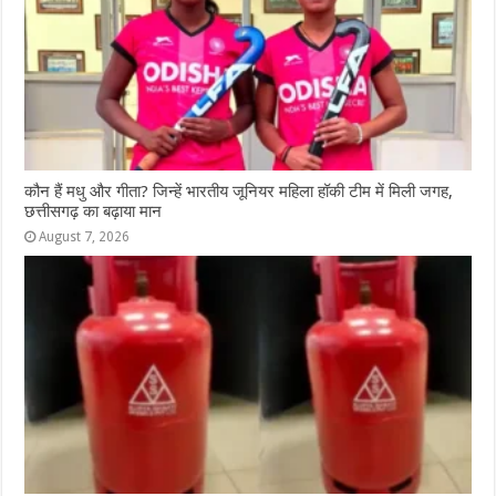
k
r
कौन हैं मधु और गीता? जिन्हें भारतीय जूनियर महिला हॉकी टीम में मिली जगह,
छत्तीसगढ़ का बढ़ाया मान
August 7, 2026