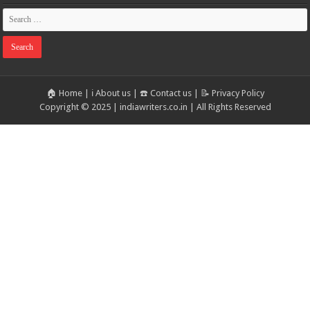
🏠 Home
|
ℹ️ About us
|
☎️ Contact us
|
📝 Privacy Policy
Copyright © 2025 | indiawriters.co.in | All Rights Reserved