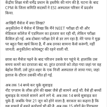
केंद्रीय शिक्षा मंत्री धर्मेंद्र प्रधान के इस्तीफे की मांग की है. घटना के बाद
CPM के जिला समिति सदस्यों ने ESI अस्पताल परिसर में प्रदर्शन
किया.
आख‍िरी मैसेज में क्‍या लिखा?
अनुकीर्तना ने मैसेज में लिखा कि मैंने NEET परीक्षा दी थी और
मेडिकल कॉलेज में एडमिशन का इंतजार कर रही थी, लेकिन परीक्षा
कैंसिल हो गई. अब दोबारा परीक्षा देने से डर लग रहा है. मेरे पापा ने मुझ
पर बहुत पैसा खर्च किया है, मैं अब उनका सामना कैसे करूंगी, नहीं
जानती. अनुकीर्तना कोयंबटूर की रहने वाली थी.
छात्रा का मैसेज पढ़ने के बाद परिजन उसके घर पहुंचे थे. हालांकि उस
समय कमरे का दरवाजा बंद था. तुरंत दरवाजे को तोड़ा गया जहां पर वह
बेहोश मिली. उसे तुरंत शहर के एक निजी अस्पताल ले जाया गया, जहां
इलाज के दौरान उसकी मौत हो गई.
अब तक 14 बच्‍चे कर चुके सुसाइड
नीट एग्‍जाम के लीक होने की खबर जैसे ही सामने आई थी. वैसे ही बच्‍चों
सुसाइड के मामले सामने आने लगे थे. अब तक 14 बच्‍चे सुसाइड कर
चुके हैं. जबकि पेपर 21 जून को होने वाला है. सरकार का कहना है कि
इस मामले में हमने कार्रवाई भी की है. अब तक 15 लोगों केा गिरफ्तार