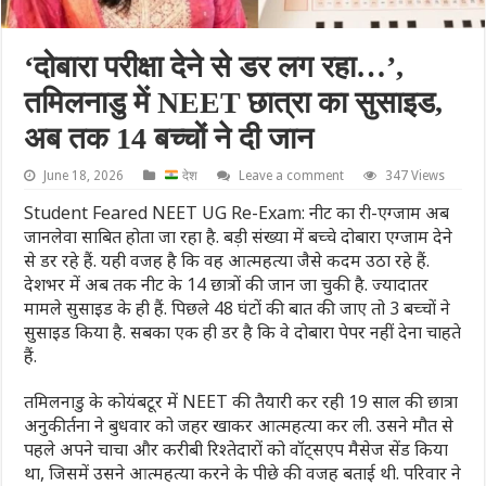
‘दोबारा परीक्षा देने से डर लग रहा…’,
तमिलनाडु में NEET छात्रा का सुसाइड,
अब तक 14 बच्‍चों ने दी जान
June 18, 2026
देश
Leave a comment
347 Views
Student Feared NEET UG Re-Exam: नीट का री-एग्‍जाम अब
जानलेवा साब‍ित होता जा रहा है. बड़ी संख्‍या में बच्‍चे दोबारा एग्‍जाम देने
से डर रहे हैं. यही वजह है कि वह आत्‍महत्‍या जैसे कदम उठा रहे हैं.
देशभर में अब तक नीट के 14 छात्रों की जान जा चुकी है. ज्‍यादातर
मामले सुसाइड के ही हैं. पिछले 48 घंटों की बात की जाए तो 3 बच्‍चों ने
सुसाइड किया है. सबका एक ही डर है कि वे दोबारा पेपर नहीं देना चाहते
हैं.
तमिलनाडु के कोयंबटूर में NEET की तैयारी कर रही 19 साल की छात्रा
अनुकीर्तना ने बुधवार को जहर खाकर आत्महत्या कर ली. उसने मौत से
पहले अपने चाचा और करीबी रिश्तेदारों को वॉट्सएप मैसेज सेंड किया
था, जिसमें उसने आत्‍महत्‍या करने के पीछे की वजह बताई थी. परिवार ने