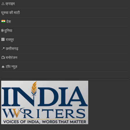
⚠️ क्राइम
घुरुवा की माटी
देश
🌐 दुनिया
🏢 रायपुर
📍 छत्तीसगढ़
📺 मनोरंजन
🔥 टॉप न्यूज़