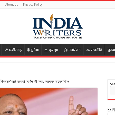
s
About us
Privacy Policy
📍 छत्तीसगढ़
🌐 दुनिया
⚠️ क्राइम
📺 मनोरंजन
⚖️ राजनीति
घुरुव
ा की साजिश, प
्टिफिकेशन’ वाले उत्पादों पर बैन की वजह, बयान पर भड़का विपक्ष
Se
Expl