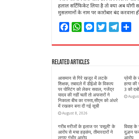
हलाल सर्टिफिकेट लिया है तो क्या अब योगी 
मुसलमानों के नाम पर कारोबार बंद करवाना 
F
W
M
T
T
S
a
h
e
w
el
h
c
at
ss
itt
e
a
e
s
e
e
g
e
Related Articles
b
A
n
r
ra
o
p
g
m
आसमान से गिरे खजूर में लटके
प्रेमी क
o
p
e
शिक्षक, तबादले में डीईओ के विकल्प
हत्या की
पर पोस्टिंग को लेकर सवाल, गजेंद्र
3 को दबो
k
r
यादव की नहीं चली तो अफसरों ने
Augus
निकाला बीच का रास्ता,सीएम को अंधरे
में रखकर बना दी गई सूची
August 8, 2026
गरीब मरीजों के इलाज पर ‘वसूली’ के
विवाह के
आरोप से मचा हड़कंप, तीमारदारों ने
दुल्हन फ
लगाए गंभीर आरोप
आरोप