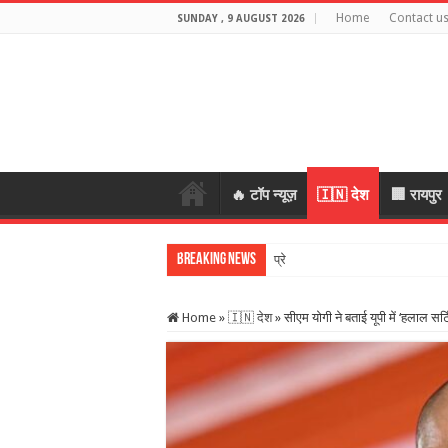
Home
Contact u
SUNDAY , 9 AUGUST 2026
🔥 टॉप न्यूज़
🇮🇳 देश
🏢 रायपुर
Breaking News
प्रेमी के साथ मिलकर रची पति की हत्य
Home
»
🇮🇳 देश
»
सीएम योगी ने बताई यूपी में ‘हलाल सर