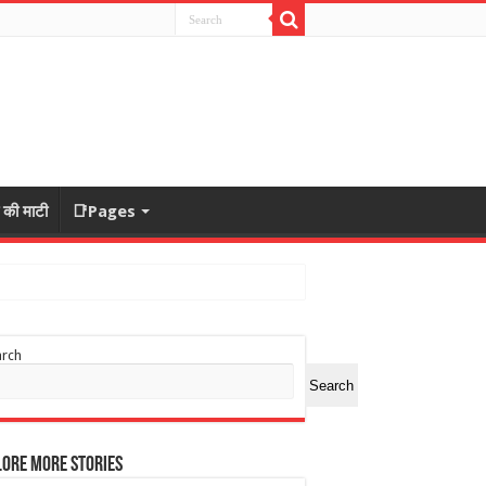
ा की माटी
📑Pages
arch
Search
ore More Stories