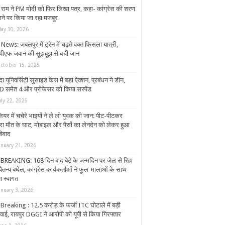
े राम ने PM मोदी को फिर लिखा पत्र, कहा- कांग्रेस की शरण
जाने पर किया जा रहा मजबूर
ay 30, 2026
News: जबलपुर में ट्रेन में चढ़ते वक्त फिसला यात्री,
ीएफ जवान की सूझबूझ से बची जान
ctober 15, 2025
ा यूनिवर्सिटी सुसाइड केस में बड़ा ऐक्शन, प्रबंधन ने डीन,
 समेत 4 और प्रोफेसर को किया सस्पेंड
uly 22, 2025
लियर में चचेरे भाइयों ने ले ली युवक की जान: पीट-पीटकर
रा मौत के घाट, मोबाइल और पैसों का लेनदेन को लेकर हुआ
विवाद
anuary 21, 2026
BREAKING: 168 दिन बाद बेटे के जन्मदिन पर जेल से रिहा
चैतन्य बघेल, कांग्रेस कार्यकर्ताओं ने फूल-मालाओं के साथ
ा स्वागत
anuary 3, 2026
Breaking : 12.5 करोड़ के फर्जी ITC घोटाले में बड़ी
रवाई, रायपुर DGGI ने आरोपी को यूपी से किया गिरफ्तार