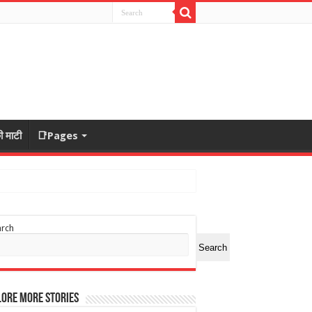
ी माटी
📑Pages
arch
Search
ore More Stories