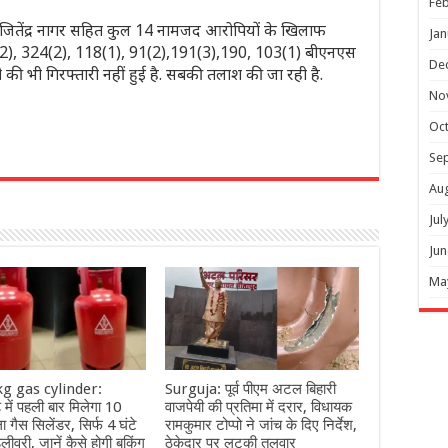
Feb
एवं जितेंद्र नागर सहित कुल 14 नामजद आरोपियों के खिलाफ
Jan
(2), 324(2), 118(1), 91(2),191(3),190, 103(1) बीएनएस
De
ी भी गिरफ्तारी नहीं हुई है. सबकी तलाश की जा रही है.
No
Oc
Se
r
Au
Jul
Jun
Ma
g gas cylinder:
Surguja: पूर्व पीएम अटल बिहारी
 में पहली बार मिलेगा 10
वाजपेयी की प्रतिमा में दरार, विधायक
 गैस सिलेंडर, सिर्फ 4 घंटे
रामकुमार टोप्पो ने जांच के दिए निर्देश,
डिलीवरी, जानें कैसे होगी बुकिंग
ठेकेदार पर लटकी तलवार