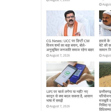
August 7, 2026
Augus
CG News: UCC पर डिप्टी CM
हादसे क
विजय शर्मा का बड़ा बयान, बोले-
बेटे की क
अनुसूचित जनजाति समाज रहेगा बाहर
सामान जि
August 7, 2026
Augus
UPI पर चार्ज लगेगा या नहीं? नए
छत्तीसगढ
कानून से क्या बदल सकता है, आसान
परियोजना
भाषा में समझें
मजबूती उ
निविदा प्
August 7, 2026
विधिसम्म