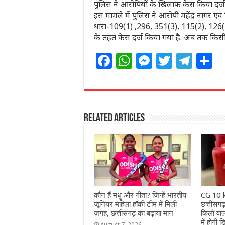
पुलिस ने आरोपियों के खिलाफ केस किया दर्ज
इस मामले में पुलिस ने आरोपी महेंद्र नागर 
धारा-109(1) ,296, 351(3), 115(2), 126
के तहत केस दर्ज किया गया है. अब तक किसी क
F
W
M
T
T
S
a
h
e
w
el
h
c
at
ss
itt
e
a
e
s
e
e
g
e
Related Articles
b
A
n
r
ra
o
p
g
m
o
p
e
k
r
कौन हैं मधु और गीता? जिन्हें भारतीय
CG 10 k
जूनियर महिला हॉकी टीम में मिली
छत्तीसगढ़
जगह, छत्तीसगढ़ का बढ़ाया मान
किलो वाला
में होगी 