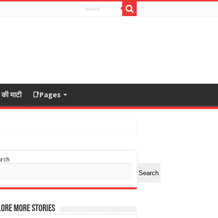
ा की माटी
📑Pages
arch
Search
ore More Stories