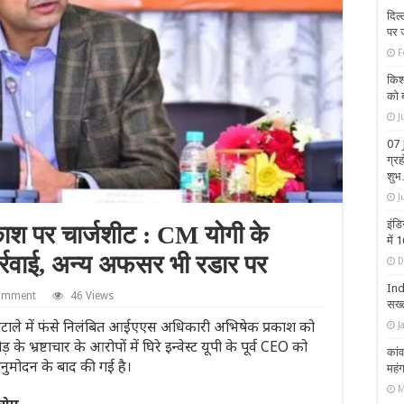
दिल्
पर ज
F
किश्
को 
J
07 
ग्र
शु
J
इंडि
ाश पर चार्जशीट : CM योगी के
में 
र्रवाई, अन्य अफसर भी रडार पर
D
Indo
comment
46 Views
सख्
 घोटाले में फंसे निलंबित आईएएस अधिकारी अभिषेक प्रकाश को
J
भ्रष्टाचार के आरोपों में घिरे इन्वेस्ट यूपी के पूर्व CEO को
कांव
अनुमोदन के बाद की गई है।
महं
M