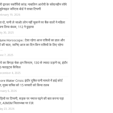
ली द्वारका स्कॉर्पियो कांड: नाबालिग आरोपी के संवेदनहीन रवैये
ुवेनाइल जस्टिस बोर्ड ने सख्त टिप्पणी
ebruary 19, 2026
त दो, पत्नी ले जाओ! लोन नहीं चुकाने पर बैंक वालों ने महिला
बना लिया बंधक, 112 ने छुड़ाया
uly 30, 2025
June Horoscope : ऐसा रहेगा आज राशियों का हाल और
हों की चाल, जानिए आज का दिन किन राशियों के लिए रहेगा
भ…
une 7, 2025
गो का बिगड़ा चेक-इन सिस्टम, 130 से ज्यादा उड़ानें रद्द, इंदौर
16 फ्लाइट्स कैंसिल
ecember 4, 2025
re Water Crisis: इंदौर दूषित पानी मामले में हाई कोर्ट
‍त, मुख्य सचिव को 15 जनवरी को किया तलब
anuary 6, 2026
ड़ियों पर टिप्पणी, सड़क पर नमाज पढ़ने की बात करना पड़ा
गा, AIMIM जिलाध्यक्ष पर FIR
ay 23, 2026