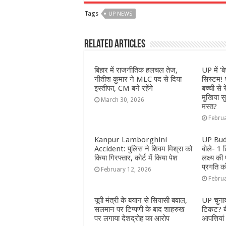
c
at
ss
itt
e
a
Tags
UP NEWS
e
s
e
e
g
e
b
A
n
r
ra
Related Articles
o
p
g
m
o
p
e
बिहार में राजनीतिक हलचल तेज,
UP में ‘ब
नीतीश कुमार ने MLC पद से दिया
सिस्टम! 
k
r
इस्तीफा, CM बने रहेंगे
बच्ची से 
मुखिया सुर
March 30, 2026
मस्त?
Febru
Kanpur Lamborghini
UP Bud
Accident: पुलिस ने शिवम मिश्रा को
बोले- 1 
किया गिरफ्तार, कोर्ट में किया पेश
लक्ष्य की 
प्रगति क
February 12, 2026
Febru
यूपी मंत्री के बयान से सियासी बवाल,
UP चुनाव
सलमान पर टिप्पणी के बाद शाहरुख
टिकट? बी
पर लगाया देशद्रोह का आरोप
आपत्तिया