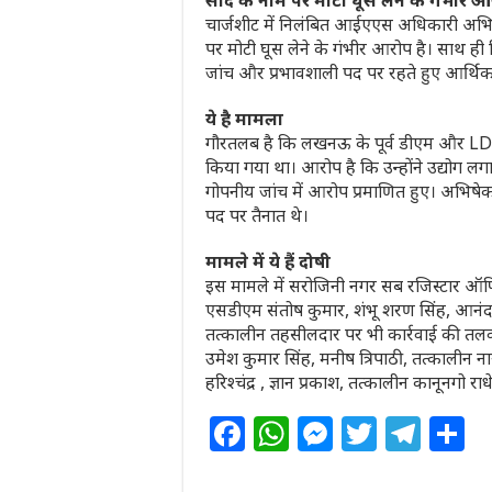
सौदे के नाम पर मोटी घूस लेने के गंभीर 
चार्जशीट में निलंबित आईएएस अधिकारी अभिषेक 
पर मोटी घूस लेने के गंभीर आरोप है। साथ ह
जांच और प्रभावशाली पद पर रहते हुए आर्थिक
ये है मामला
गौरतलब है कि लखनऊ के पूर्व डीएम और LDA क
किया गया था। आरोप है कि उन्होंने उद्योग लगा
गोपनीय जांच में आरोप प्रमाणित हुए। अभिषेक 
पद पर तैनात थे।
मामले में ये हैं दोषी
इस मामले में सरोजिनी नगर सब रजिस्टार ऑफि
एसडीएम संतोष कुमार, शंभू शरण सिंह, आनंद कुमा
तत्कालीन तहसीलदार पर भी कार्रवाई की तलवार 
उमेश कुमार सिंह, मनीष त्रिपाठी, तत्काली
हरिश्चंद्र , ज्ञान प्रकाश, तत्कालीन कानूनगो राध
F
W
M
T
T
S
a
h
e
w
el
h