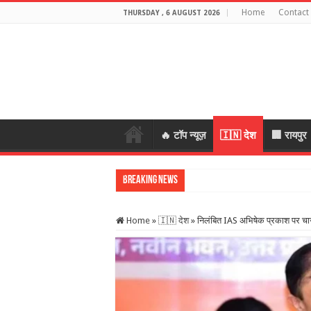
Home
Contact
THURSDAY , 6 AUGUST 2026
🔥 टॉप न्यूज़
🇮🇳 देश
🏢 रायपुर
Breaking News
साइबर फ्राड मा
Home
»
🇮🇳 देश
»
निलंबित IAS अभिषेक प्रकाश पर चार