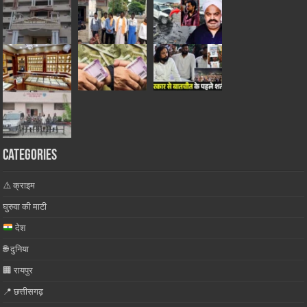
Categories
⚠️ क्राइम
घुरुवा की माटी
देश
🌐 दुनिया
🏢 रायपुर
📍 छत्तीसगढ़