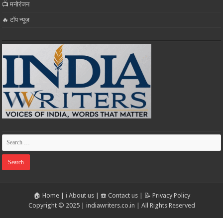
📺 मनोरंजन
🔥 टॉप न्यूज़
🏠 Home
|
ℹ️ About us
|
☎️ Contact us
|
📝 Privacy Policy
Copyright © 2025 | indiawriters.co.in | All Rights Reserved