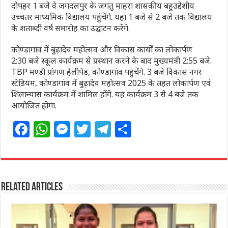
दोपहर 1 बजे वे जगदलपुर के जगतु माहरा शासकीय बहुउद्देशीय
उच्चतर माध्यमिक विद्यालय पहुंचेंगे. यहां 1 बजे से 2 बजे तक विद्यालय
के शताब्दी वर्ष समारोह का उद्घाटन करेंगे.
कोण्डागांव में बुढ़ादेव महोत्सव और विकास कार्यों का लोकार्पण
2:30 बजे स्कूल कार्यक्रम से प्रस्थान करने के बाद मुख्यमंत्री 2:55 बजे.
TBP मण्डी प्रांगण हेलीपेड, कोण्डागांव पहुंचेंगे. 3 बजे विकास नगर
स्टेडियम, कोण्डागांव में बुढ़ादेव महोत्सव 2025 के तहत लोकार्पण एवं
शिलान्यास कार्यक्रम में शामिल होंगे. यह कार्यक्रम 3 से 4 बजे तक
आयोजित होगा.
F
W
M
T
T
S
a
h
e
w
el
h
c
at
ss
itt
e
ar
e
s
e
e
g
e
Related Articles
b
A
n
r
ra
o
p
g
m
o
p
e