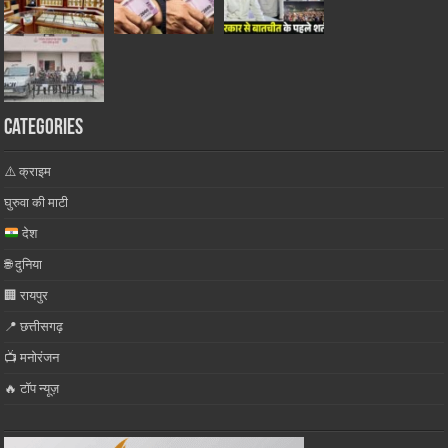
Categories
⚠️ क्राइम
घुरुवा की माटी
देश
🌐 दुनिया
🏢 रायपुर
📍 छत्तीसगढ़
📺 मनोरंजन
🔥 टॉप न्यूज़