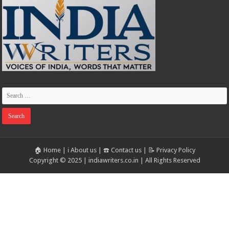
🏠 Home
|
ℹ️ About us
|
☎️ Contact us
|
📝 Privacy Policy
Copyright © 2025 | indiawriters.co.in | All Rights Reserved