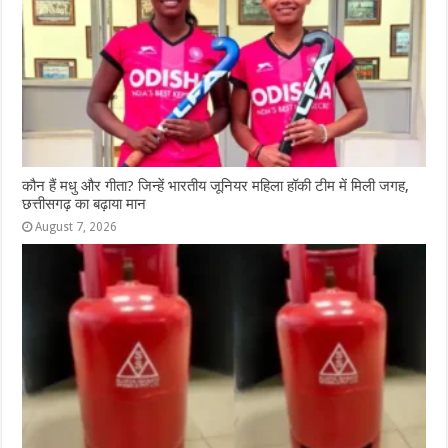
k
r
कौन हैं मधु और गीता? जिन्हें भारतीय जूनियर महिला हॉकी टीम में मिली जगह,
छत्तीसगढ़ का बढ़ाया मान
August 7, 2026