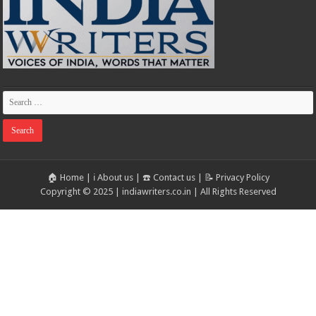
🏠 Home
|
ℹ️ About us
|
☎️ Contact us
|
📝 Privacy Policy
Copyright © 2025 | indiawriters.co.in | All Rights Reserved