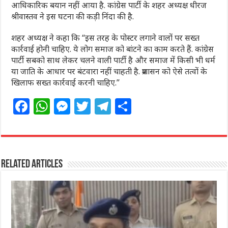
आधिकारिक बयान नहीं आया है. कांग्रेस पार्टी के शहर अध्यक्ष धीरज
श्रीवास्तव ने इस घटना की कड़ी निंदा की है.
शहर अध्यक्ष ने कहा कि “इस तरह के पोस्टर लगाने वालों पर सख्त
कार्रवाई होनी चाहिए. ये लोग समाज को बांटने का काम करते हैं. कांग्रेस
पार्टी सबको साथ लेकर चलने वाली पार्टी है और समाज में किसी भी धर्म
या जाति के आधार पर बंटवारा नहीं चाहती है. प्रशासन को ऐसे तत्वों के
खिलाफ सख्त कार्रवाई करनी चाहिए.”
F
W
M
T
T
S
a
h
e
w
el
h
c
at
ss
itt
e
ar
e
s
e
e
g
e
Related Articles
b
A
n
r
ra
o
p
g
m
o
p
e
k
r