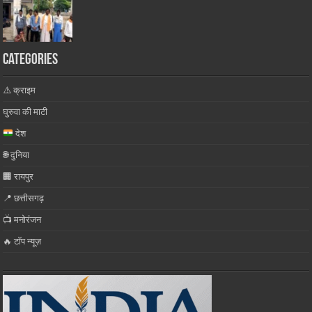
Categories
⚠️ क्राइम
घुरुवा की माटी
देश
🌐 दुनिया
🏢 रायपुर
📍 छत्तीसगढ़
📺 मनोरंजन
🔥 टॉप न्यूज़