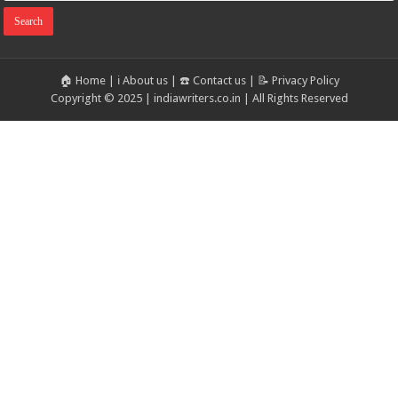
🏠 Home
|
ℹ️ About us
|
☎️ Contact us
|
📝 Privacy Policy
Copyright © 2025 | indiawriters.co.in | All Rights Reserved