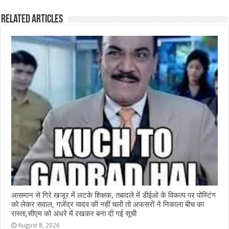
b
A
n
r
ra
Related Articles
o
p
g
m
o
p
e
k
r
आसमान से गिरे खजूर में लटके शिक्षक, तबादले में डीईओ के विकल्प पर पोस्टिंग
को लेकर सवाल, गजेंद्र यादव की नहीं चली तो अफसरों ने निकाला बीच का
रास्ता,सीएम को अंधरे में रखकर बना दी गई सूची
August 8, 2026