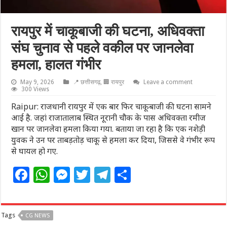
रायपुर में चाकूबाजी की घटना, अधिवक्ता
संघ चुनाव से पहले वकील पर जानलेवा
हमला, हालत गंभीर
May 9, 2026
📍 छत्तीसगढ़
,
🏢 रायपुर
Leave a comment
300 Views
Raipur: राजधानी रायपुर में एक बार फिर चाकूबाजी की घटना सामने
आई है. जहां राजातालाब स्थित नूरानी चौक के पास अधिवक्ता रमीज
खान पर जानलेवा हमला किया गया. बताया जा रहा है कि एक नशेड़ी
युवक ने उन पर ताबड़तोड़ चाकू से हमला कर दिया, जिससे वे गंभीर रूप
से घायल हो गए.
F
W
M
T
T
S
a
h
e
w
el
h
c
at
ss
itt
e
ar
Tags
CG NEWS
e
s
e
e
g
e