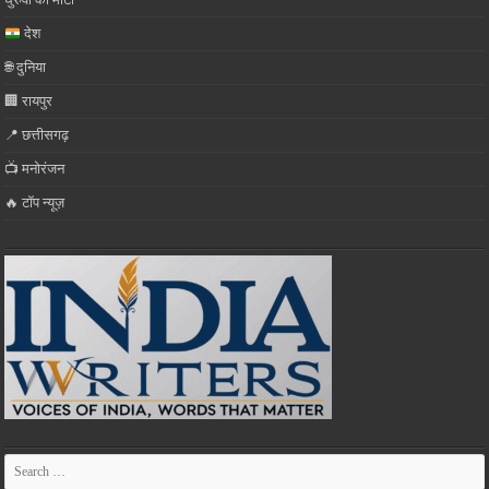
देश
🌐 दुनिया
🏢 रायपुर
📍 छत्तीसगढ़
📺 मनोरंजन
🔥 टॉप न्यूज़