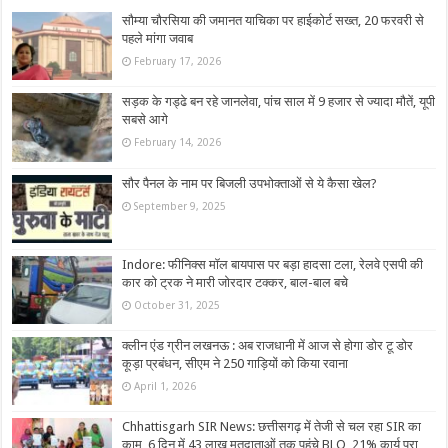
सौम्या चौरसिया की जमानत याचिका पर हाईकोर्ट सख्त, 20 फरवरी से
पहले मांगा जवाब
February 17, 2026
सड़क के गड्ढे बन रहे जानलेवा, पांच साल में 9 हजार से ज्यादा मौतें, यूपी
सबसे आगे
February 14, 2026
सौर पैनल के नाम पर बिजली उपभोक्ताओं से ये कैसा खेल?
September 9, 2025
Indore: फीनिक्स मॉल बायपास पर बड़ा हादसा टला, रेलवे एसपी की
कार को ट्रक ने मारी जोरदार टक्कर, बाल-बाल बचे
October 31, 2025
क्लीन एंड ग्रीन लखनऊ : अब राजधानी में आज से होगा डोर टू डोर
कूड़ा प्रबंधन, सीएम ने 250 गाड़ियों को किया रवाना
April 1, 2026
Chhattisgarh SIR News: छत्तीसगढ़ में तेजी से चल रहा SIR का
काम, 6 दिन में 43 लाख मतदाताओं तक पहुंचे BLO, 21% कार्य पूरा