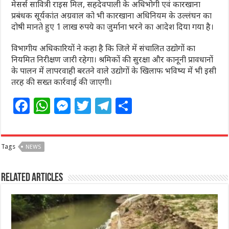
मेसर्स सावित्री राइस मिल, सहदेवपाली के अधिभोगी एवं कारखाना
प्रबंधक सूर्यकांत अग्रवाल को भी कारखाना अधिनियम के उल्लंघन का
दोषी मानते हुए 1 लाख रुपये का जुर्माना भरने का आदेश दिया गया है।
विभागीय अधिकारियों ने कहा है कि जिले में संचालित उद्योगों का
नियमित निरीक्षण जारी रहेगा। श्रमिकों की सुरक्षा और कानूनी प्रावधानों
के पालन में लापरवाही बरतने वाले उद्योगों के खिलाफ भविष्य में भी इसी
तरह की सख्त कार्रवाई की जाएगी।
F
W
M
T
T
S
a
h
e
w
el
h
c
at
ss
itt
e
ar
Tags
NEWS
e
s
e
e
g
e
b
A
n
r
ra
Related Articles
o
p
g
m
o
p
e
k
r