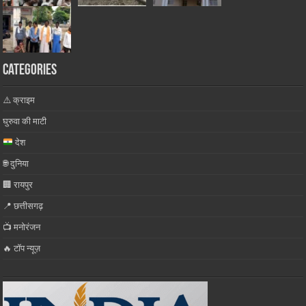
Categories
⚠️ क्राइम
घुरुवा की माटी
देश
🌐 दुनिया
🏢 रायपुर
📍 छत्तीसगढ़
📺 मनोरंजन
🔥 टॉप न्यूज़