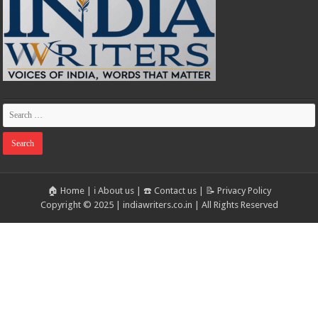
🏠 Home
|
ℹ️ About us
|
☎️ Contact us
|
📝 Privacy Policy
Copyright © 2025 | indiawriters.co.in | All Rights Reserved