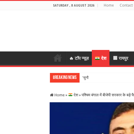
Home
Contact 
SATURDAY , 8 AUGUST 2026
🔥 टॉप न्यूज़
देश
🏢 रायपुर
Breaking News
‘चुनौतियां आती हैं तो मौके भी…
Home
»
देश
»
पश्चिम बंगाल में बीजेपी सरकार के बड़