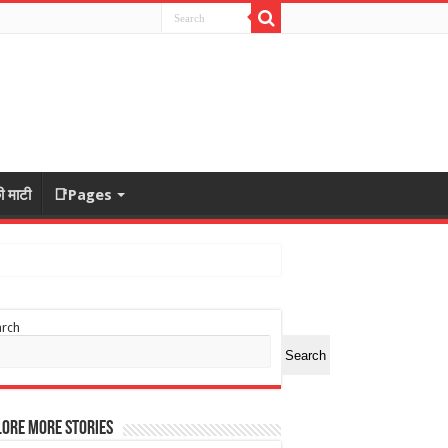
ी माटी
📑Pages
arch
Search
ore More Stories