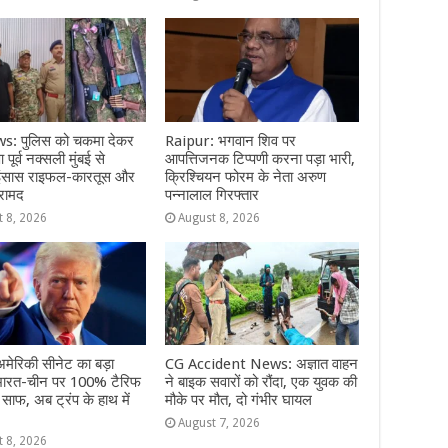
: पुलिस को चकमा देकर
Raipur: भगवान शिव पर
पूर्व नक्सली मुंबई से
आपत्तिजनक टिप्पणी करना पड़ा भारी,
 इंसास राइफल-कारतूस और
क्रिश्चियन फोरम के नेता अरुण
रामद
पन्नालाल गिरफ्तार
t 8, 2026
August 8, 2026
मेरिकी सीनेट का बड़ा
CG Accident News: अज्ञात वाहन
भारत-चीन पर 100% टैरिफ
ने बाइक सवारों को रौंदा, एक युवक की
 साफ, अब ट्रंप के हाथ में
मौके पर मौत, दो गंभीर घायल
August 7, 2026
t 8, 2026