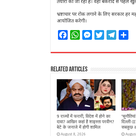
तैयारी की जा रही है। वहीं बकरीद से पहले खुले
भ्रष्टाचार पर रोक लगाने के लिए सरकार हर 
आयोजित करेगी।
F
W
M
T
T
S
a
h
e
w
el
h
c
at
ss
itt
e
a
e
s
e
e
g
e
Related Articles
b
A
n
r
ra
o
p
g
m
o
p
e
k
r
9 राज्‍यों में फरारी, व‍िदेश में होने का
‘चुनौतिया
दावा? आख‍िर कहां है शाइस्‍ता परवीन?
दिल्ली-IIT
बेटे के जनाजे में होगी शामिल
सबकुछ 
August 8, 2026
Augus