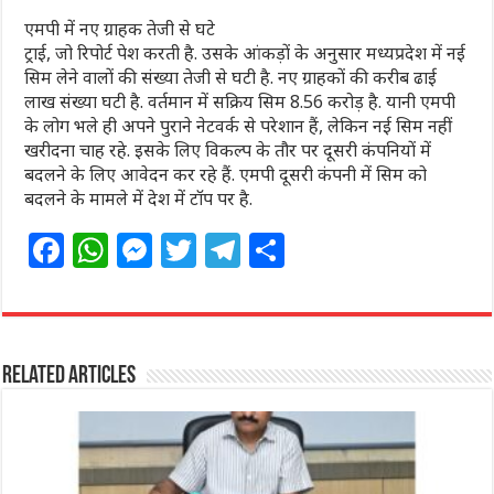
एमपी में नए ग्राहक तेजी से घटे
ट्राई, जो रिपोर्ट पेश करती है. उसके आंकड़ों के अनुसार मध्यप्रदेश में नई
सिम लेने वालों की संख्या तेजी से घटी है. नए ग्राहकों की करीब ढाई
लाख संख्या घटी है. वर्तमान में सक्रिय सिम 8.56 करोड़ है. यानी एमपी
के लोग भले ही अपने पुराने नेटवर्क से परेशान हैं, लेकिन नई सिम नहीं
खरीदना चाह रहे. इसके लिए विकल्प के तौर पर दूसरी कंपनियों में
बदलने के लिए आवेदन कर रहे हैं. एमपी दूसरी कंपनी में सिम को
बदलने के मामले में देश में टॉप पर है.
F
W
M
T
T
S
a
h
e
w
el
h
c
at
ss
itt
e
ar
e
s
e
e
g
e
Related Articles
b
A
n
r
ra
o
p
g
m
o
p
e