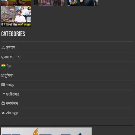
Categories
⚠️ क्राइम
घुरुवा की माटी
देश
🌐 दुनिया
🏢 रायपुर
📍 छत्तीसगढ़
📺 मनोरंजन
🔥 टॉप न्यूज़