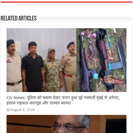
c
at
ss
itt
e
ar
e
s
e
e
g
e
Related Articles
b
A
n
r
ra
o
p
g
m
o
p
e
k
r
CG News: पुलिस को चकमा देकर फरार हुआ पूर्व नक्सली मुंबई से अरेस्ट,
इंसास राइफल-कारतूस और तलवार बरामद
August 8, 2026