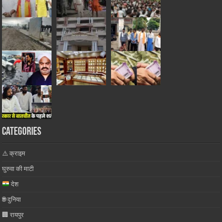
Categories
⚠️ क्राइम
घुरुवा की माटी
देश
🌐 दुनिया
🏢 रायपुर