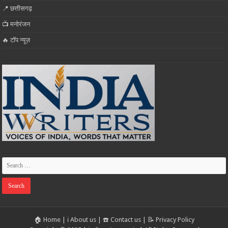
📍 छत्तीसगढ़
📺 मनोरंजन
🔥 टॉप न्यूज़
🏠 Home
|
ℹ️ About us
|
☎️ Contact us
|
📝 Privacy Policy