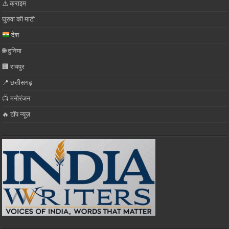
⚠️ क्राइम
घुरुवा की माटी
देश
🌐 दुनिया
🏢 रायपुर
📍 छत्तीसगढ़
📺 मनोरंजन
🔥 टॉप न्यूज़