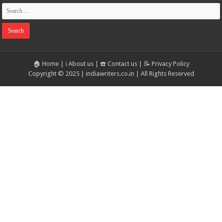
🏠 Home
|
ℹ️ About us
|
☎️ Contact us
|
📝 Privacy Policy
Copyright © 2025 | indiawriters.co.in | All Rights Reserved