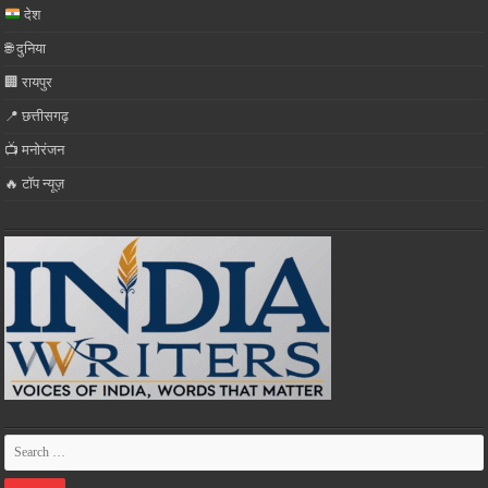
देश
🌐 दुनिया
🏢 रायपुर
📍 छत्तीसगढ़
📺 मनोरंजन
🔥 टॉप न्यूज़