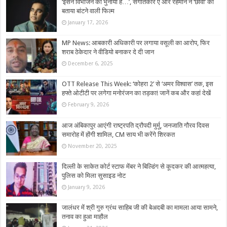
‘इसने विभाजन को भुनाया है…’, संगीतकार ए आर रहमान ने ‘छावा’ को
बताया बांटने वाली फिल्म
January 17, 2026
MP News: आबकारी अधिकारी पर लगाया वसूली का आरोप, फिर
शराब ठेकेदार ने वीडियो बनाकर दे दी जान
December 6, 2025
OTT Release This Week: ‘कोहरा 2’ से ‘अमर विश्वास’ तक, इस
हफ्ते ओटीटी पर लगेगा मनोरंजन का तड़का! जानें कब और कहां देखें
February 9, 2026
आज अंबिकापुर आएंगी राष्ट्रपति द्रौपदी मुर्मू, जनजाति गौरव दिवस
समारोह में होंगी शामिल, CM साय भी करेंगे शिरकत
November 20, 2025
दिल्ली के साकेत कोर्ट स्टाफ मेंबर ने बिल्डिंग से कूदकर की आत्महत्या,
पुलिस को मिला सुसाइड नोट
January 9, 2026
जालंधर में श्री गुरु ग्रंथ साहिब जी की बेअदबी का मामला आया सामने,
तनाव का हुआ माहौल