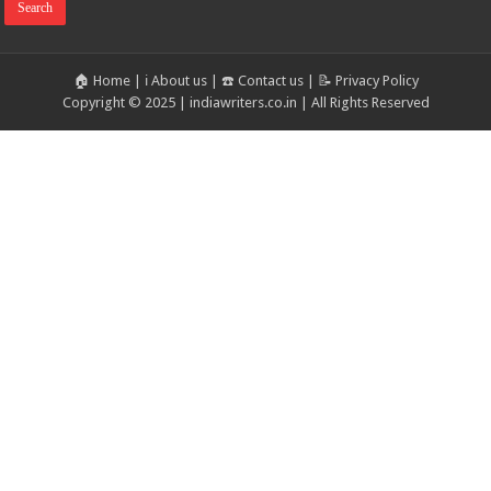
🏠 Home
|
ℹ️ About us
|
☎️ Contact us
|
📝 Privacy Policy
Copyright © 2025 | indiawriters.co.in | All Rights Reserved