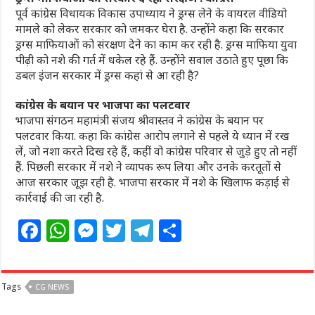
पूर्व कांग्रेस विधायक विकास उपाध्याय ने ड्रग्स लेने के वायरल वीडियो
मामले को लेकर सरकार को जमकर घेरा है. उन्होंने कहा कि सरकार
ड्रग्स माफियाओं को संरक्षण देने का काम कर रही है. ड्रग्स माफिया युवा
पीढ़ी को नशे की गर्त में धकेल रहे हैं. उन्होंने सवाल उठाते हुए पूछा कि
डबल इंजन सरकार में ड्रग्स कहां से आ रही है?
कांग्रेस के बयान पर भाजपा का पलटवार
भाजपा संगठन महामंत्री संजय श्रीवास्तव ने कांग्रेस के बयान पर
पलटवार किया. कहा कि कांग्रेस आरोप लगाने से पहले ये ध्यान में रख
लें, जो नशा करते दिख रहे हैं, कहीं वो कांग्रेस परिवार से जुड़े हुए तो नहीं
हैं. पिछली सरकार में नशे ने व्यापक रूप लिया और उनके करतूतों से
आज सरकार जूझ रही है. भाजपा सरकार में नशे के खिलाफ कड़ाई से
कार्रवाई की जा रही है.
F
W
M
T
T
S
a
h
e
w
el
h
c
at
ss
itt
e
ar
Tags
CG NEWS
e
s
e
e
g
e