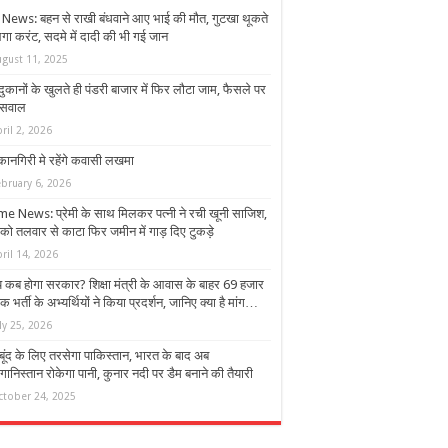
News: बहन से राखी बंधवाने आए भाई की मौत, गुटखा थूकते
लगा करंट, सदमे में दादी की भी गई जान
ugust 11, 2025
ुकानों के खुलते ही पंडरी बाजार में फिर लौटा जाम, फैसले पर
 सवाल
ril 2, 2026
ानगिरी मे रहेंगे कवासी लखमा
ebruary 6, 2026
me News: प्रेमी के साथ मिलकर पत्नी ने रची खूनी साजिश,
 को तलवार से काटा फिर जमीन में गाड़ दिए टुकड़े
ril 14, 2026
ाय कब होगा सरकार? शिक्षा मंत्री के आवास के बाहर 69 हजार
षक भर्ती के अभ्यर्थियों ने किया प्रदर्शन, जानिए क्या है मांग…
ly 25, 2026
-बूंद के लिए तरसेगा पाकिस्तान, भारत के बाद अब
ानिस्तान रोकेगा पानी, कुनार नदी पर डैम बनाने की तैयारी
ctober 24, 2025