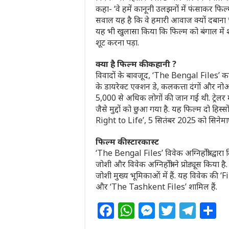
कहा- ‘वे हमें कानूनी उलझनों में फंसाकर फिल्म 
सवाल यह है कि वे हमारी आवाज क्यों दबाना चाहते
यह भी खुलासा किया कि फिल्म को बंगाल में श
शूट करना पड़ा.
क्या है फिल्म की कहानी ?
विवादों के बावजूद, ‘The Bengal Files’ क
के डायरेक्ट एक्शन डे, कलकत्ता दंगों और न
5,000 से अधिक लोगों की जान गई थी. ट्रेलर मे
जैसे मुद्दों को छुआ गया है. यह फिल्म दो हिस
Right to Life’, 5 सितंबर 2025 को सिनेमाघ
फिल्म की स्टारकास्ट
‘The Bengal Files’ विवेक अग्निहोत्री द्वार
जोशी और विवेक अग्निहोत्री ने प्रोड्यूस किया ह
जोशी मुख्य भूमिकाओं में हैं. यह विवेक की ‘F
और ‘The Tashkent Files’ शामिल हैं.
F
W
M
T
T
S
a
h
e
w
el
h