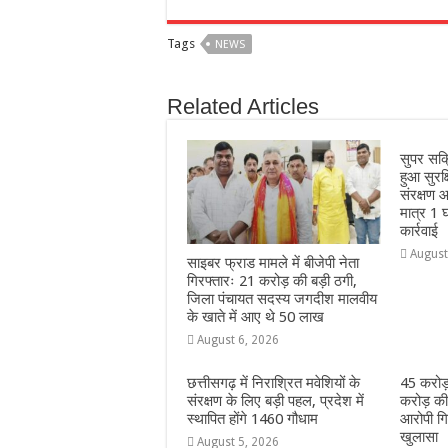
c
at
ss
itt
e
a
Tags
NEWS
e
s
e
e
g
e
b
A
n
r
ra
Related Articles
o
p
g
m
o
p
e
सुपर सक
k
r
हुआ सुरक
संरक्षण आ
मात्र 1 घ
कार्रवाई
August
साइबर फ्राड मामले में बीजेपी नेता
गिरफ्तारः 21 करोड़ की बड़ी ठगी,
जिला पंचायत सदस्य जगदीश मालवीय
के खाते में आए थे 50 लाख
August 6, 2026
छत्तीसगढ़ में निराश्रित मवेशियों के
45 करोड़
संरक्षण के लिए बड़ी पहल, प्रदेश में
करोड़ की
स्थापित होंगे 1460 गौधाम
आरोपी गिर
खुलासा
August 5, 2026