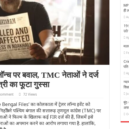
MP 
ही 
A
19 द
उठे
Ap
मलक
F
Cri
पति
लॉन्च पर बवाल, TMC नेताओं ने दर्ज
Ap
न्य
री का फूटा गुस्सा
शिक्
Ju
 comment
72 Views
बूंद
 Bengal Files’ का कोलकाता में ट्रेलर लॉन्च इवेंट को
अफग
होत्री ने पश्चिम बंगाल की सत्तारूढ़ तृणमूल कांग्रेस (TMC) पर
O
 ने फिल्म के खिलाफ कई FIR दर्ज की हैं, जिसमें इसे
पराओं का अपमान करने का आरोप लगाया गया है. हालांकि,