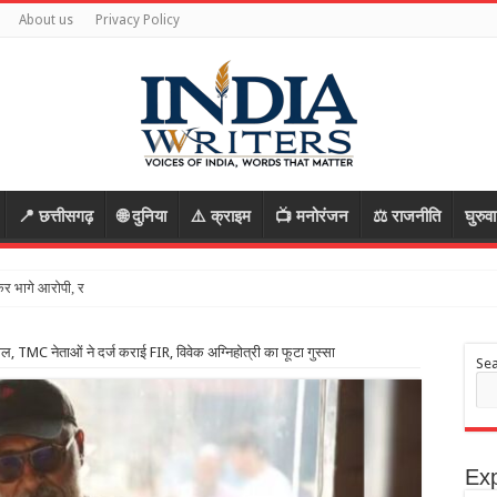
About us
Privacy Policy
📍 छत्तीसगढ़
🌐 दुनिया
⚠️ क्राइम
📺 मनोरंजन
⚖️ राजनीति
घुरुव
भागे आरोपी, रास्ता पूछकर बातों में उलझाया, फिर वारदात को दिया
ाल, TMC नेताओं ने दर्ज कराई FIR, विवेक अग्निहोत्री का फूटा गुस्सा
Se
Exp