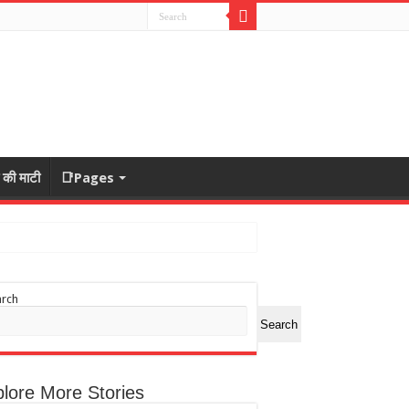
ा की माटी
📑Pages
arch
Search
lore More Stories