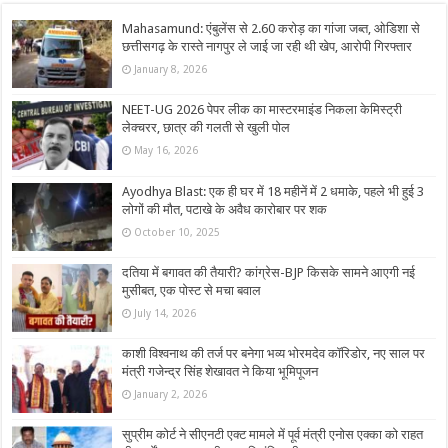
Mahasamund: एंबुलेंस से 2.60 करोड़ का गांजा जब्त, ओडिशा से
छत्तीसगढ़ के रास्ते नागपुर ले जाई जा रही थी खेप, आरोपी गिरफ्तार
January 8, 2026
NEET-UG 2026 पेपर लीक का मास्टरमाइंड निकला केमिस्ट्री
लेक्चरर, छात्र की गलती से खुली पोल
May 16, 2026
Ayodhya Blast: एक ही घर में 18 महीनें में 2 धमाके, पहले भी हुई 3
लोगों की मौत, पटाखे के अवैध कारोबार पर शक
October 10, 2025
दतिया में बगावत की तैयारी? कांग्रेस-BJP किसके सामने आएगी नई
मुसीबत, एक पोस्‍ट से मचा बवाल
July 14, 2026
काशी विश्वनाथ की तर्ज पर बनेगा भव्य भोरमदेव कॉरिडोर, नए साल पर
मंत्री गजेन्द्र सिंह शेखावत ने किया भूमिपूजन
January 2, 2026
सुप्रीम कोर्ट ने सीएनटी एक्ट मामले में पूर्व मंत्री एनोस एक्का को राहत