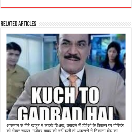
c
at
ss
itt
e
ar
e
s
e
e
g
e
Related Articles
b
A
n
r
ra
o
p
g
m
o
p
e
k
r
आसमान से गिरे खजूर में लटके शिक्षक, तबादले में डीईओ के विकल्प पर पोस्टिंग
को लेकर सवाल, गजेंद्र यादव की नहीं चली तो अफसरों ने निकाला बीच का