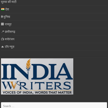
घुरुवा की माटी
देश
🌐 दुनिया
🏢 रायपुर
📍 छत्तीसगढ़
📺 मनोरंजन
🔥 टॉप न्यूज़