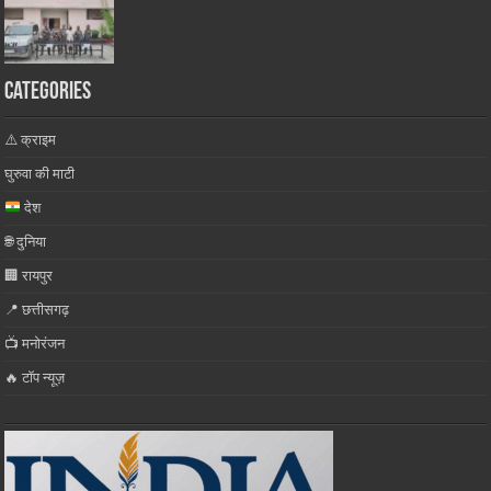
Categories
⚠️ क्राइम
घुरुवा की माटी
देश
🌐 दुनिया
🏢 रायपुर
📍 छत्तीसगढ़
📺 मनोरंजन
🔥 टॉप न्यूज़