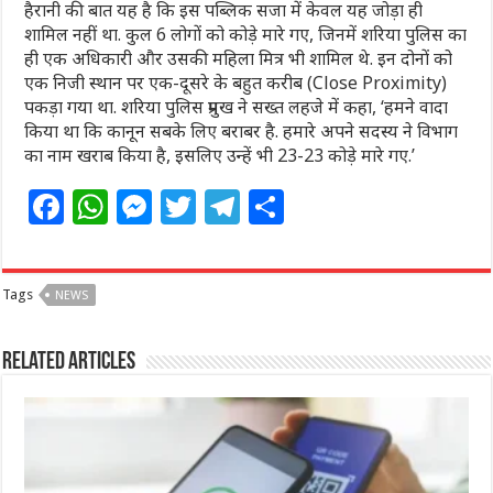
हैरानी की बात यह है कि इस पब्लिक सजा में केवल यह जोड़ा ही
शामिल नहीं था. कुल 6 लोगों को कोड़े मारे गए, जिनमें शरिया पुलिस का
ही एक अधिकारी और उसकी महिला मित्र भी शामिल थे. इन दोनों को
एक निजी स्थान पर एक-दूसरे के बहुत करीब (Close Proximity)
पकड़ा गया था. शरिया पुलिस प्रमुख ने सख्त लहजे में कहा, ‘हमने वादा
किया था कि कानून सबके लिए बराबर है. हमारे अपने सदस्य ने विभाग
का नाम खराब किया है, इसलिए उन्हें भी 23-23 कोड़े मारे गए.’
F
W
M
T
T
S
a
h
e
w
el
h
c
at
ss
itt
e
ar
Tags
NEWS
e
s
e
e
g
e
b
A
n
r
ra
Related Articles
o
p
g
m
o
p
e
k
r