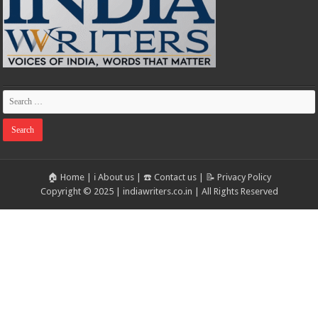
🏠 Home
|
ℹ️ About us
|
☎️ Contact us
|
📝 Privacy Policy
Copyright © 2025 | indiawriters.co.in | All Rights Reserved