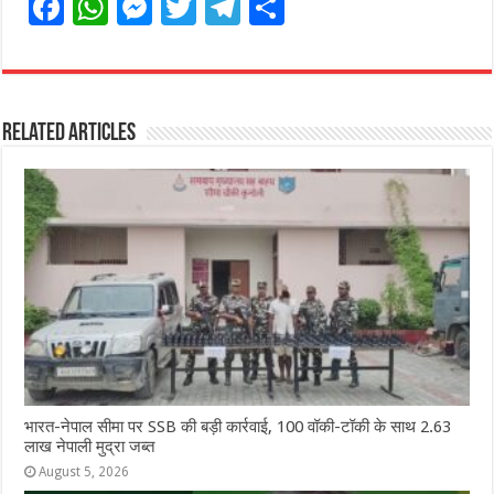
F
W
M
T
T
S
a
h
e
w
el
h
c
at
ss
itt
e
ar
e
s
e
e
g
e
Related Articles
b
A
n
r
ra
o
p
g
m
o
p
e
k
r
भारत-नेपाल सीमा पर SSB की बड़ी कार्रवाई, 100 वॉकी-टॉकी के साथ 2.63
लाख नेपाली मुद्रा जब्त
August 5, 2026