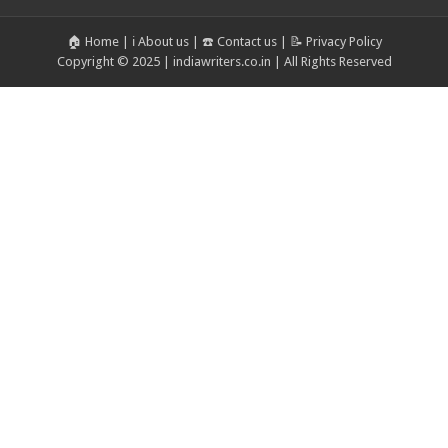
🏠 Home
|
ℹ️ About us
|
☎️ Contact us
|
📝 Privacy Policy
Copyright © 2025 | indiawriters.co.in | All Rights Reserved