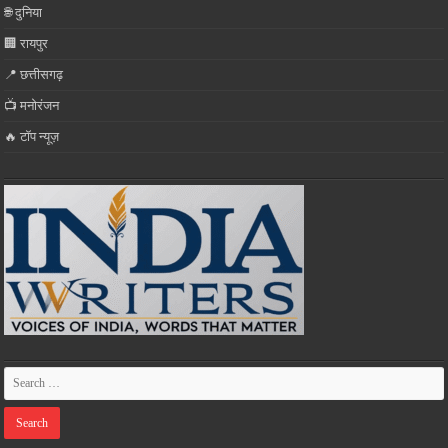
🌐 दुनिया
🏢 रायपुर
📍 छत्तीसगढ़
📺 मनोरंजन
🔥 टॉप न्यूज़