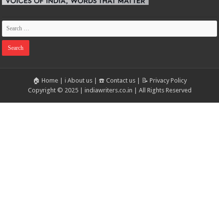
🏠 Home
|
ℹ️ About us
|
☎️ Contact us
|
📝 Privacy Policy
Copyright © 2025 | indiawriters.co.in | All Rights Reserved