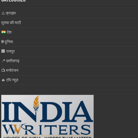
⚠️ क्राइम
घुरुवा की माटी
देश
🌐 दुनिया
🏢 रायपुर
📍 छत्तीसगढ़
📺 मनोरंजन
🔥 टॉप न्यूज़