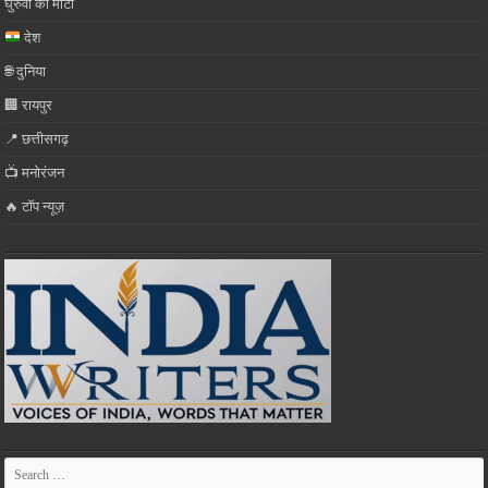
घुरुवा की माटी
देश
🌐 दुनिया
🏢 रायपुर
📍 छत्तीसगढ़
📺 मनोरंजन
🔥 टॉप न्यूज़