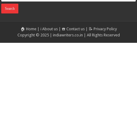
🏠 Home
|
ℹ️ About us
|
☎️ Contact us
|
📝 Privacy Policy
Copyright © 2025 | indiawriters.co.in | All Rights Reserved