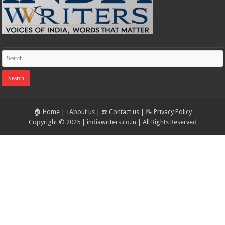
🏠 Home
|
ℹ️ About us
|
☎️ Contact us
|
📝 Privacy Policy
Copyright © 2025 | indiawriters.co.in | All Rights Reserved