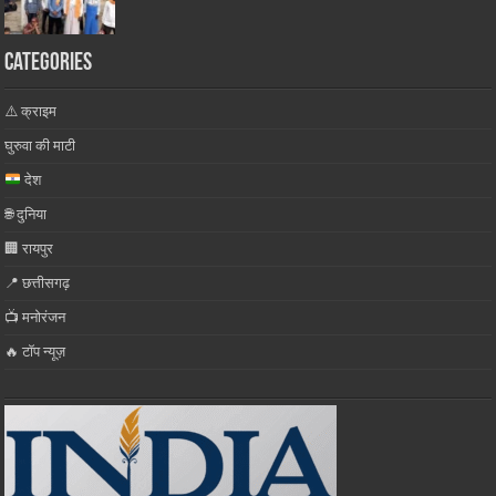
Categories
⚠️ क्राइम
घुरुवा की माटी
देश
🌐 दुनिया
🏢 रायपुर
📍 छत्तीसगढ़
📺 मनोरंजन
🔥 टॉप न्यूज़