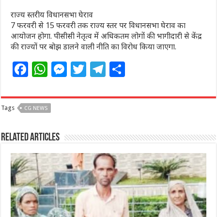
राज्य स्तरीय विधानसभा घेराव
7 फरवरी से 15 फरवरी तक राज्य स्तर पर विधानसभा घेराव का
आयोजन होगा. पीसीसी नेतृत्व में अधिकतम लोगों की भागीदारी से केंद्र
की राज्यों पर बोझ डालने वाली नीति का विरोध किया जाएगा.
F
W
M
T
T
S
a
h
e
w
el
h
c
at
ss
itt
e
ar
Tags
CG NEWS
e
s
e
e
g
e
b
A
n
r
ra
Related Articles
o
p
g
m
o
p
e
k
r