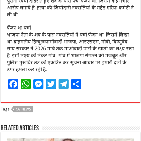
पुराना रवैया दोहराते हुए शव के पास पर्चा फेंका था. जिसमें कई गंभीर
आरोप लगाये हैं. हत्या की जिम्मेदारी नक्सलियों के मद्देड़ एरिया कमेटी ने
ली थी.
फेंका था पर्चा
भाजपा नेता के शव के पास नक्सलियों ने पर्चा फेंका था. जिसमें लिखा
था-ब्राहमतीय हिन्दुत्वयासीवादी भाजपा, आरएसएस, मोदी, विष्णुदेव
साय सरकार ने 2026 मार्च तक माओवादी पार्टी के खात्मे का लक्ष्य रखा
है. इसी लक्ष्य को लेकर गांव- गांव में भाजपा संगठन को मजबूत और
पुलिस मुखबिर तंत्र को एकत्रित कर सूचना आधार पर हमारी दलों के
उपर हमला कर रही है.
F
W
M
T
T
S
a
h
e
w
el
h
c
at
ss
itt
e
ar
Tags
CG NEWS
e
s
e
e
g
e
b
A
n
r
ra
Related Articles
o
p
g
m