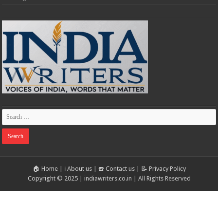
🏠 Home
|
ℹ️ About us
|
☎️ Contact us
|
📝 Privacy Policy
Copyright © 2025 | indiawriters.co.in | All Rights Reserved