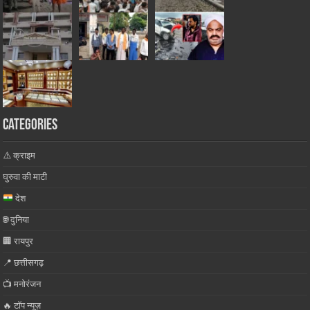
Categories
⚠️ क्राइम
घुरुवा की माटी
देश
🌐 दुनिया
🏢 रायपुर
📍 छत्तीसगढ़
📺 मनोरंजन
🔥 टॉप न्यूज़