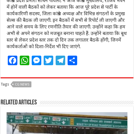
कांग्रेस प्रदेश प्रभारी सचिन पायलट ने आज कांग्रेस मुख्यालय, राजिव भवन
में होनें वाली बैठकों को लेकर बताया कि आज पूरे प्रदेश से पार्टी के
कार्यकारिणी सदस्य, जिला कांग्रेस अध्यक्ष और विभिन्न संगठनों के प्रमुख
सेल्स की बैठक ली जाएगी. इन बैठकों में सभी से रिपोर्ट ली जाएगी और
आने वाले समय के लिए रणनीति तैयार की जाएगी. उन्होंने कहा कि हम
अभी से अपने संगठन को मजबूत बनाना चाहते हैं. उन्होंने बताया कि बूथ
स्तर से लेकर प्रदेश स्तर तक दो दिन तक लगातार बैठकें होंगी, जिनमें
कार्यकर्ताओं को दिशा-निर्देश भी दिए जाएंगे.
F
W
M
T
T
S
a
h
e
w
el
h
c
at
ss
itt
e
ar
Tags
CG NEWS
e
s
e
e
g
e
b
A
n
r
ra
Related Articles
o
p
g
m
o
p
e
k
r