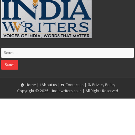
🏠 Home
|
ℹ️ About us
|
☎️ Contact us
|
📝 Privacy Policy
Copyright © 2025 | indiawriters.co.in | All Rights Reserved