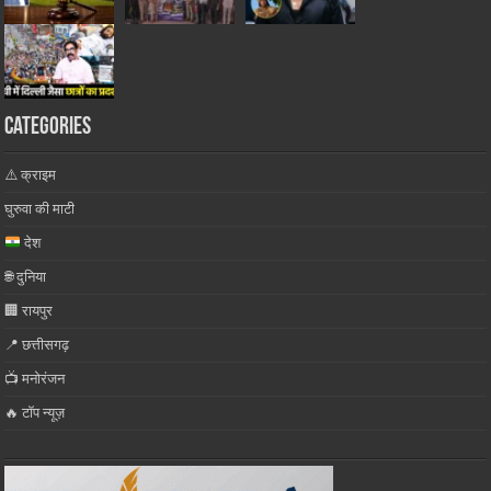
Categories
⚠️ क्राइम
घुरुवा की माटी
देश
🌐 दुनिया
🏢 रायपुर
📍 छत्तीसगढ़
📺 मनोरंजन
🔥 टॉप न्यूज़