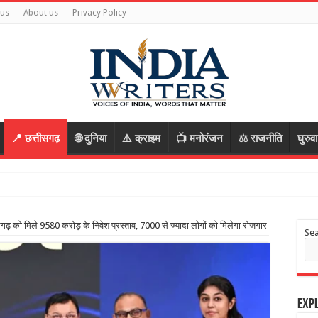
 us
About us
Privacy Policy
📍 छत्तीसगढ़
🌐 दुनिया
⚠️ क्राइम
📺 मनोरंजन
⚖️ राजनीति
घुरुव
आरोपी, रास्ता पूछक
तीसगढ़ को मिले 9580 करोड़ के निवेश प्रस्ताव, 7000 से ज्यादा लोगों को मिलेगा रोजगार
Se
Expl