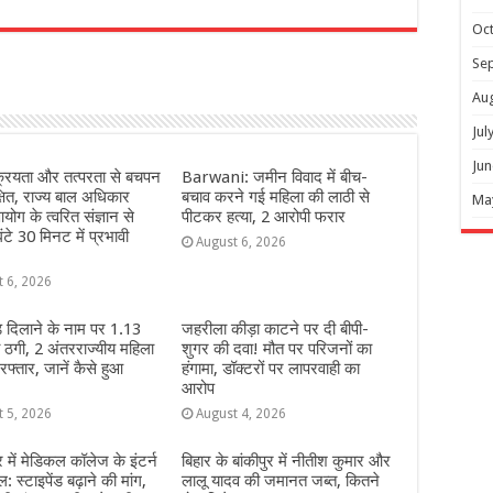
r
Oc
Se
Au
Jul
Jun
्रियता और तत्परता से बचपन
Barwani: जमीन विवाद में बीच-
्षित, राज्य बाल अधिकार
बचाव करने गई महिला की लाठी से
Ma
योग के त्वरित संज्ञान से
पीटकर हत्या, 2 आरोपी फरार
ंटे 30 मिनट में प्रभावी
August 6, 2026
t 6, 2026
 दिलाने के नाम पर 1.13
जहरीला कीड़ा काटने पर दी बीपी-
 ठगी, 2 अंतरराज्यीय महिला
शुगर की दवा! मौत पर परिजनों का
फ्तार, जानें कैसे हुआ
हंगामा, डॉक्टरों पर लापरवाही का
आरोप
t 5, 2026
August 4, 2026
में मेडिकल कॉलेज के इंटर्न
ब‍िहार के बांकीपुर में न‍ीतीश कुमार और
: स्टाइपेंड बढ़ाने की मांग,
लालू यादव की जमानत जब्‍त, कितने