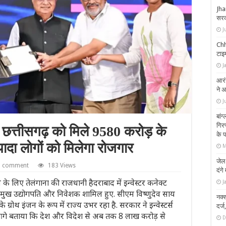
Jha
सरक
J
Chha
टाइम
J
आरंग
ने अ
J
बांग
गिरफ
ें छत्तीसगढ़ को मिले 9580 करोड़ के
के 
यादा लोगों को मिलेगा रोजगार
M
जेल
a comment
183 Views
दंग
के लिए तेलंगाना की राजधानी हैदराबाद में इन्वेस्टर कनेक्ट
J
्रमुख उद्योगपति और निवेशक शामिल हुए. सीएम विष्णुदेव साय
नक्
रोथ इंजन के रूप में राज्य उभर रहा है. सरकार ने इन्वेस्टर्स
दर्
ने आगे बताया कि देश और विदेश से अब तक 8 लाख करोड़ से
D