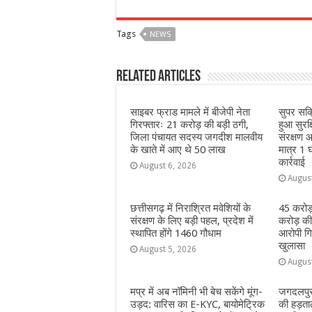
a
h
e
w
el
h
c
at
ss
itt
e
a
Tags
NEWS
e
s
e
e
g
e
b
A
n
r
ra
Related Articles
o
p
g
m
o
p
e
साइबर फ्राड मामले में बीजेपी नेता
सुपर सक
गिरफ्तारः 21 करोड़ की बड़ी ठगी,
हुआ सुरक
k
r
जिला पंचायत सदस्य जगदीश मालवीय
संरक्षण आ
के खाते में आए थे 50 लाख
मात्र 1 घ
कार्रवाई
August 6, 2026
Augus
छत्तीसगढ़ में निराश्रित मवेशियों के
45 करोड़
संरक्षण के लिए बड़ी पहल, प्रदेश में
करोड़ की
स्थापित होंगे 1460 गौधाम
आरोपी गिर
खुलासा
August 5, 2026
Augus
मप्र में अब नॉमिनी भी बेच सकेंगे मूंग-
जगदलपुर 
उड़द: वारिस का E-KYC, बायोमेट्रिक
की हड़ताल