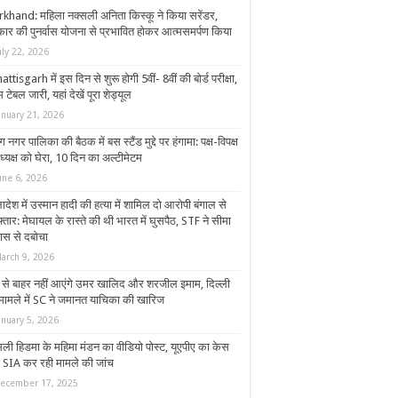
rkhand: महिला नक्सली अनिता किस्कू ने किया सरेंडर,
ार की पुनर्वास योजना से प्रभावित होकर आत्मसमर्पण किया
uly 22, 2026
ttisgarh में इस दिन से शुरू होगी 5वीं- 8वीं की बोर्ड परीक्षा,
 टेबल जारी, यहां देखें पूरा शेड्यूल
anuary 21, 2026
 नगर पालिका की बैठक में बस स्टैंड मुद्दे पर हंगामा: पक्ष-विपक्ष
ध्यक्ष को घेरा, 10 दिन का अल्टीमेटम
une 6, 2026
्लादेश में उस्मान हादी की हत्या में शामिल दो आरोपी बंगाल से
्तार: मेघायल के रास्ते की थी भारत में घुसपैठ, STF ने सीमा
पास से दबोचा
arch 9, 2026
 से बाहर नहीं आएंगे उमर खालिद और शरजील इमाम, दिल्ली
े मामले में SC ने जमानत याचिका की खारिज
anuary 5, 2026
सली हिडमा के महिमा मंडन का वीडियो पोस्ट, यूएपीए का केस
ज, SIA कर रही मामले की जांच
ecember 17, 2025