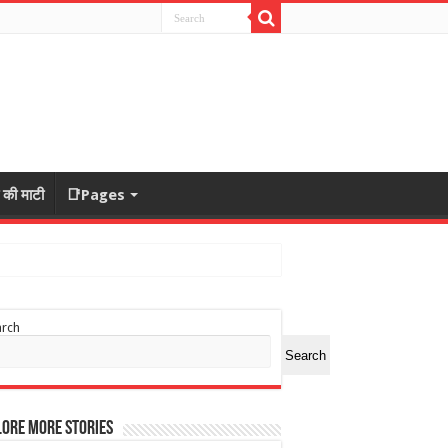
ा की माटी
📑Pages
arch
Search
ore More Stories