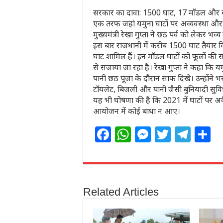
सरकार का दावा: 1500 घाट, 17 मॉडल और ख
एक तरफ जहां यमुना घाटों पर अव्यवस्था और गं
मुख्यमंत्री रेखा गुप्ता ने छठ पर्व को लेकर भव्य
इस बार राजधानी में करीब 1500 घाट तैयार कि
घाट शामिल हैं। इन मॉडल घाटों को फूलों क
से सजाया जा रहा है। रेखा गुप्ता ने कहा कि 
पानी छठ पूजा के दौरान साफ दिखे। उन्होंने भर
टॉयलेट, बिजली और पानी जैसी बुनियादी सुविधा
यह भी घोषणा की है कि 2021 में घाटों पर अव
आयोजन में कोई बाधा न आए।
F
W
M
T
T
S
a
h
e
w
el
h
c
at
ss
itt
e
a
e
s
e
e
g
e
Related Articles
b
A
n
r
ra
o
p
g
m