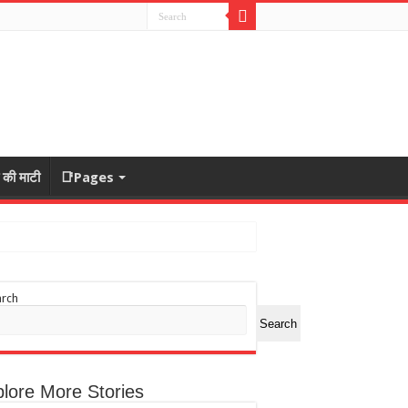
ा की माटी
📑Pages
arch
Search
lore More Stories