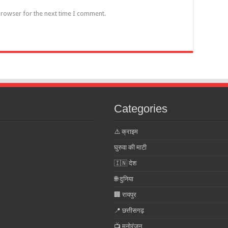
browser for the next time I comment.
Categories
⚠️ क्राइम
घुरुवा की माटी
🇮🇳 देश
🌐 दुनिया
🏢 रायपुर
📍 छत्तीसगढ़
📺 मनोरंजन