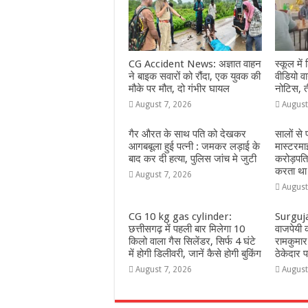
o
p
e
k
r
CG Accident News: अज्ञात वाहन
स्कूल में 
ने बाइक सवारों को रौंदा, एक युवक की
वीडियो 
मौके पर मौत, दो गंभीर घायल
नोटिस, त
August 7, 2026
August
गैर औरत के साथ पति को देखकर
सालों से
आगबबूला हुई पत्नी : जमकर लड़ाई के
मास्टरमा
बाद कर दी हत्या, पुलिस जांच मे जुटी
करोड़पत
करता था
August 7, 2026
August
CG 10 kg gas cylinder:
Surguja:
छत्तीसगढ़ में पहली बार मिलेगा 10
वाजपेयी क
किलो वाला गैस सिलेंडर, सिर्फ 4 घंटे
रामकुमार 
में होगी डिलीवरी, जानें कैसे होगी बुकिंग
ठेकेदार
August 7, 2026
August