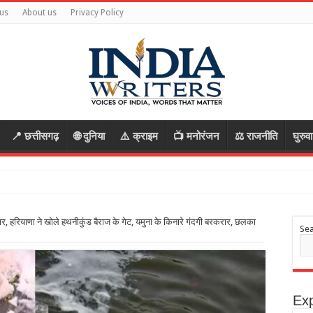
us
About us
Privacy Policy
📍 छत्तीसगढ़
🌐 दुनिया
⚠️ क्राइम
📺 मनोरंजन
⚖️ राजनीति
घुरुव
 का वीड
्तार, हरियाणा ने खोले हथनीकुंड बैराज के गेट, यमुना के किनारे गंदगी बरकरार, छलका
Se
Exp