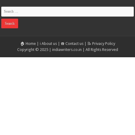
🏠 Home
|
ℹ️ About us
|
☎️ Contact us
|
📝 Privacy Policy
Copyright © 2025 | indiawriters.co.in | All Rights Reserved