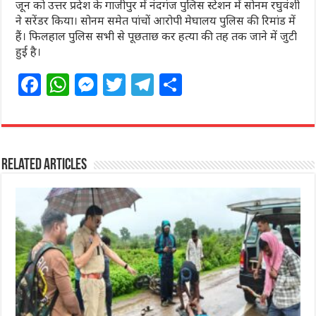
जून को उत्तर प्रदेश के गाजीपुर में नंदगंज पुलिस स्टेशन में सोनम रघुवंशी
ने सरेंडर किया। सोनम समेत पांचों आरोपी मेघालय पुलिस की रिमांड में
हैं। फिलहाल पुलिस सभी से पूछताछ कर हत्या की तह तक जाने में जुटी
हुई है।
F
W
M
T
T
S
a
h
e
w
el
h
c
at
ss
itt
e
ar
e
s
e
e
g
e
Related Articles
b
A
n
r
ra
o
p
g
m
o
p
e
k
r