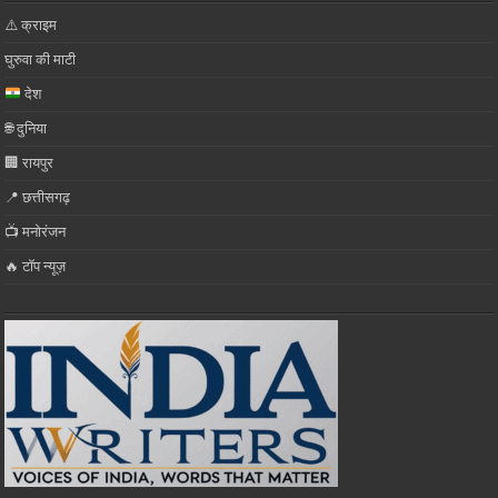
⚠️ क्राइम
घुरुवा की माटी
देश
🌐 दुनिया
🏢 रायपुर
📍 छत्तीसगढ़
📺 मनोरंजन
🔥 टॉप न्यूज़