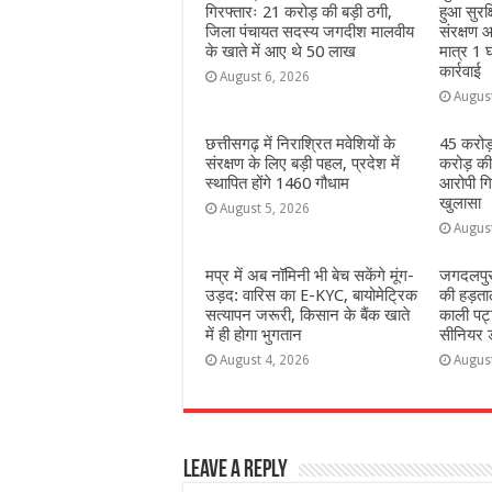
गिरफ्तारः 21 करोड़ की बड़ी ठगी,
हुआ सुरक
k
r
जिला पंचायत सदस्य जगदीश मालवीय
संरक्षण आ
के खाते में आए थे 50 लाख
मात्र 1 घ
कार्रवाई
August 6, 2026
Augus
छत्तीसगढ़ में निराश्रित मवेशियों के
45 करोड़
संरक्षण के लिए बड़ी पहल, प्रदेश में
करोड़ की
स्थापित होंगे 1460 गौधाम
आरोपी गिर
खुलासा
August 5, 2026
Augus
मप्र में अब नॉमिनी भी बेच सकेंगे मूंग-
जगदलपुर 
उड़द: वारिस का E-KYC, बायोमेट्रिक
की हड़ताल
सत्यापन जरूरी, किसान के बैंक खाते
काली पट्
में ही होगा भुगतान
सीनियर ड
August 4, 2026
Augus
Leave a Reply