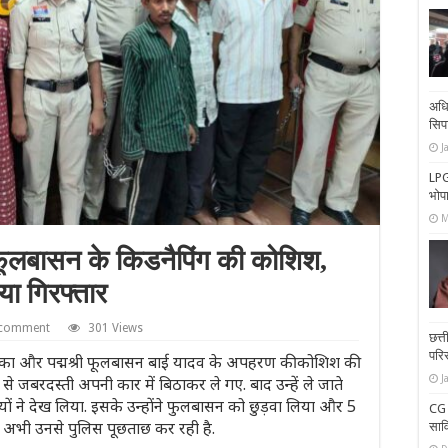
अधि
सिप
J
LPG
भोपा
M
ी फूलबासन के किडनैपिंग की कोशिश,
या गिरफ्तार
 comment
301 Views
छत्त
परिस
का और पद्मश्री फूलबासन बाई यादव के अपहरण की कोशिश की
J
े जबरदस्ती अपनी कार में बिठाकर ले गए. बाद उन्हें ले जाते
ियों ने देख लिया. इसके उन्होंने फुलबासन को छुड़वा लिया और 5
CG N
ा. अभी उनसे पुलिस पूछताछ कर रही है.
साव