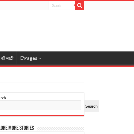
ा की माटी
📑Pages
arch
Search
ore More Stories