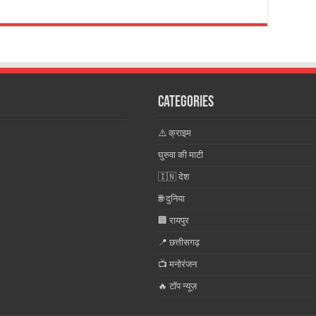
Categories
⚠️ क्राइम
घुरुवा की माटी
🇮🇳 देश
🌐 दुनिया
🏢 रायपुर
📍 छत्तीसगढ़
📺 मनोरंजन
🔥 टॉप न्यूज़