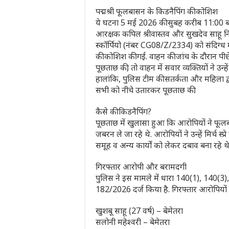
पद्मश्री फूलबासन के किडनैपिंग की कोशिश
​ये घटना 5 मई 2026 की सुबह करीब 11:00 बजे की 
आरक्षक कपिल श्रीवास्तव और सुखदेव साहू नि
स्कॉर्पियो (नंबर CG08/Z/2334) को संदिग्ध
की कोशिश की गई. वाहन की जांच के दौरान पीछ
पूछताछ की, तो वाहन में सवार व्यक्तियों ने उन
हालांकि, पुलिस टीम की सतर्कता और महिला द्व
सभी को नीचे उतारकर पूछताछ की.
कैसे की किडनैपिंग?
​पूछताछ में खुलासा हुआ कि आरोपियों ने फ
जबरन ले जा रहे थे. आरोपियों ने उन्हें मिर्च
समूह व अन्य कार्यों को लेकर दबाव बना रहे थे
​गिरफ्तार आरोपी और बरामदगी
पुलिस ने इस मामले में धारा 140(1), 140(
182/2026 दर्ज किया है. गिरफ्तार आरोपियों क
​खुशबू साहू (27 वर्ष) – बेमेतरा
​सलोनी महेश्वरी – बेमेतरा