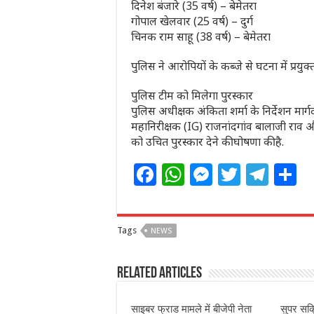
​दिनेश बंजारे (35 वर्ष) – बेमेतरा
​गोपाल खेलवार (25 वर्ष) – दुर्ग
​चिनक राम साहू (38 वर्ष) – बेमेतरा
पुलिस ने आरोपियों के कब्जे से घटना में प्रयुक
पुलिस टीम को मिलेगा पुरस्कार
पुलिस अधीक्षक अंकिता शर्मा के निर्देशन मार्गदर
महानिरीक्षक (IG) राजनांदगांव बालाजी राव 
को उचित पुरस्कार देने की घोषणा की है.
F
W
M
T
T
S
a
h
e
w
el
h
c
at
ss
itt
e
a
Tags
NEWS
e
s
e
e
g
e
b
A
n
r
ra
Related Articles
o
p
g
m
o
p
e
साइबर फ्राड मामले में बीजेपी नेता
सुपर सक