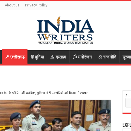
About us
Privacy Policy
📍 छत्तीसगढ़
🌐 दुनिया
⚠️ क्राइम
📺 मनोरंजन
⚖️ राजनीति
घुरुव
आरोपी, रास्ता पूछक
ासन के किडनैपिंग की कोशिश, पुलिस ने 5 आरोपियों को किया गिरफ्तार
Se
Expl