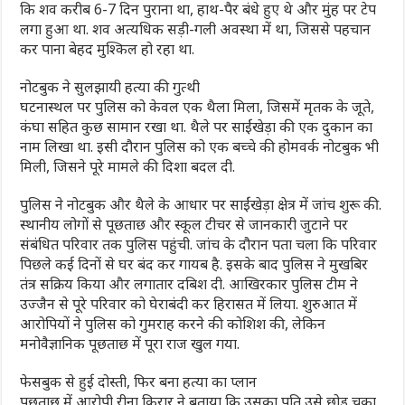
कि शव करीब 6-7 दिन पुराना था, हाथ-पैर बंधे हुए थे और मुंह पर टेप
लगा हुआ था. शव अत्यधिक सड़ी-गली अवस्था में था, जिससे पहचान
कर पाना बेहद मुश्किल हो रहा था.
नोटबुक ने सुलझायी हत्या की गुत्थी
घटनास्थल पर पुलिस को केवल एक थैला मिला, जिसमें मृतक के जूते,
कंघा सहित कुछ सामान रखा था. थैले पर साईंखेड़ा की एक दुकान का
नाम लिखा था. इसी दौरान पुलिस को एक बच्चे की होमवर्क नोटबुक भी
मिली, जिसने पूरे मामले की दिशा बदल दी.
पुलिस ने नोटबुक और थैले के आधार पर साईंखेड़ा क्षेत्र में जांच शुरू की.
स्थानीय लोगों से पूछताछ और स्कूल टीचर से जानकारी जुटाने पर
संबंधित परिवार तक पुलिस पहुंची. जांच के दौरान पता चला कि परिवार
पिछले कई दिनों से घर बंद कर गायब है. इसके बाद पुलिस ने मुखबिर
तंत्र सक्रिय किया और लगातार दबिश दी. आखिरकार पुलिस टीम ने
उज्जैन से पूरे परिवार को घेराबंदी कर हिरासत में लिया. शुरुआत में
आरोपियों ने पुलिस को गुमराह करने की कोशिश की, लेकिन
मनोवैज्ञानिक पूछताछ में पूरा राज खुल गया.
फेसबुक से हुई दोस्ती, फिर बना हत्या का प्लान
पूछताछ में आरोपी रीना किरार ने बताया कि उसका पति उसे छोड़ चुका