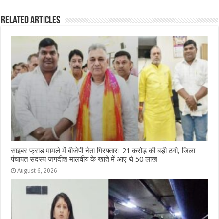
b
A
n
r
ra
Related Articles
o
p
g
m
o
p
e
k
r
साइबर फ्राड मामले में बीजेपी नेता गिरफ्तारः 21 करोड़ की बड़ी ठगी, जिला
पंचायत सदस्य जगदीश मालवीय के खाते में आए थे 50 लाख
August 6, 2026