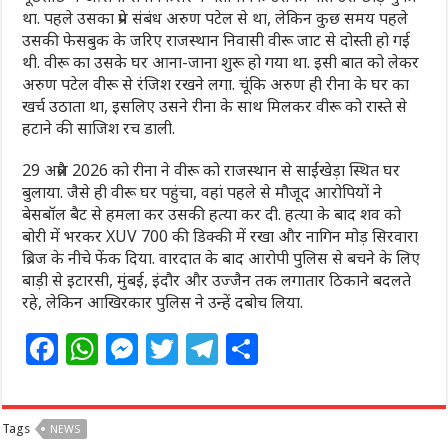
था. पहले उसका प्रेम संबंध अरुण पटेल से था, लेकिन कुछ समय पहले
उसकी फेसबुक के जरिए राजस्थान निवासी वीरू जाट से दोस्ती हो गई
थी. वीरू का उसके घर आना-जाना शुरू हो गया था. इसी बात को लेकर
अरुण पटेल वीरू से रंजिश रखने लगा. चूंकि अरुण ही रीना के घर का
खर्च उठाता था, इसलिए उसने रीना के साथ मिलकर वीरू को रास्ते से
हटाने की साजिश रच डाली.
29 अप्रैल 2026 को रीना ने वीरू को राजस्थान से साईंखेड़ा स्थित घर
बुलाया. जैसे ही वीरू घर पहुंचा, वहां पहले से मौजूद आरोपियों ने
बेसबॉल बैट से हमला कर उसकी हत्या कर दी. हत्या के बाद शव को
बोरी में भरकर XUV 700 की डिक्की में रखा और नागिन मोड़ सिरवारा
ब्रिज के नीचे फेंक दिया. वारदात के बाद आरोपी पुलिस से बचने के लिए
बाड़ी से इटारसी, मुंबई, इंदौर और उज्जैन तक लगातार ठिकाने बदलते
रहे, लेकिन आखिरकार पुलिस ने उन्हें दबोच लिया.
F
W
M
T
T
S
a
h
e
w
el
h
c
at
ss
itt
e
ar
Tags
NEWS
e
s
e
e
g
e