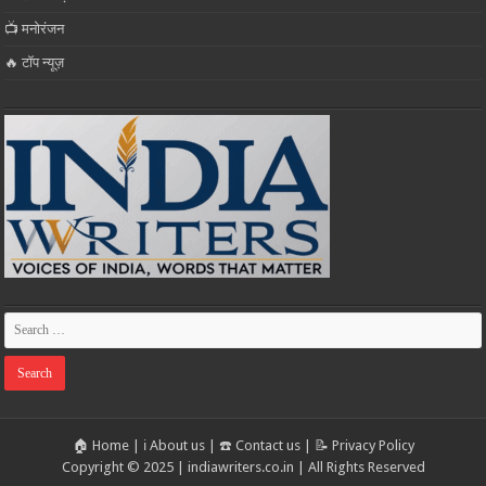
📺 मनोरंजन
🔥 टॉप न्यूज़
🏠 Home
|
ℹ️ About us
|
☎️ Contact us
|
📝 Privacy Policy
Copyright © 2025 | indiawriters.co.in | All Rights Reserved