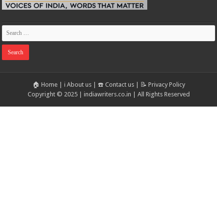
🏠 Home
|
ℹ️ About us
|
☎️ Contact us
|
📝 Privacy Policy
Copyright © 2025 | indiawriters.co.in | All Rights Reserved