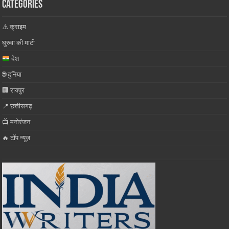
Categories
⚠️ क्राइम
घुरुवा की माटी
देश
🌐 दुनिया
🏢 रायपुर
📍 छत्तीसगढ़
📺 मनोरंजन
🔥 टॉप न्यूज़