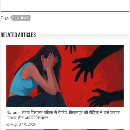
a
h
e
w
el
h
c
at
ss
itt
e
ar
Tags
CG NEWS
e
s
e
e
g
e
b
A
n
r
ra
Related Articles
o
p
g
m
o
p
e
k
r
Raipur: शराब पिलाकर महिला से गैंगरेप, बिलासपुर की पीड़िता ने दर्ज कराया
मामला, तीन आरोपी गिरफ्तार
August 10, 2026