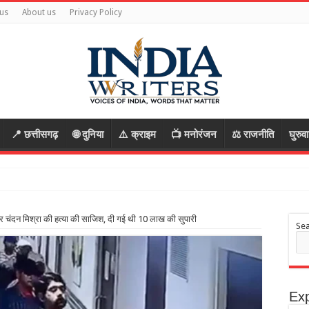
us
About us
Privacy Policy
📍 छत्तीसगढ़
🌐 दुनिया
⚠️ क्राइम
📺 मनोरंजन
⚖️ राजनीति
घुरुव
का व
गस्टर चंदन मिश्रा की हत्या की साजिश, दी गई थी 10 लाख की सुपारी
Se
Exp