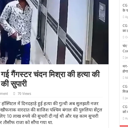
CG 
के प
Ap
CG 
का ह
O
चंद 
Con
Ja
थर-थ
होग
ी गई गैंगस्टर चंदन मिश्रा की हत्या की
M
की सुपारी
CG 
मिज
mment
70 Views
Ja
रस हॉस्पिटल में दिनदहाड़े हुई हत्या की गुत्थी अब सुलझती नजर
CG 
स खौफनाक वारदात की साजिश पश्चिम बंगाल की पुरुलिया सेंट्रल
को ब
ा के लिए 10 लाख रुपये की सुपारी दी गई थी और यह काम सुपारी
A
टर तौसीफ राजा को सौंपा गया था.