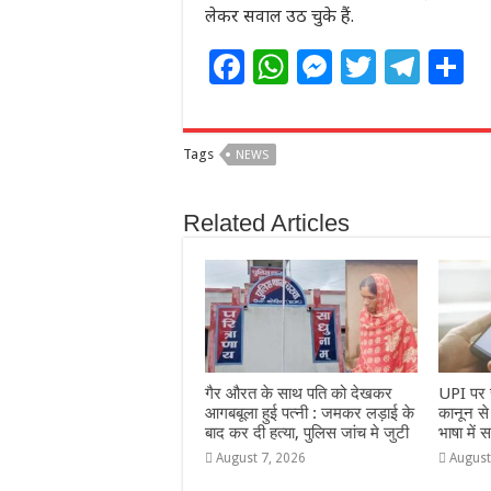
लेकर सवाल उठ चुके हैं.
F
W
M
T
T
S
a
h
e
w
el
h
c
at
ss
itt
e
a
Tags
NEWS
e
s
e
e
g
e
b
A
n
r
ra
Related Articles
o
p
g
m
o
p
e
k
r
गैर औरत के साथ पति को देखकर
UPI पर च
आगबबूला हुई पत्नी : जमकर लड़ाई के
कानून स
बाद कर दी हत्या, पुलिस जांच मे जुटी
भाषा में स
August 7, 2026
August