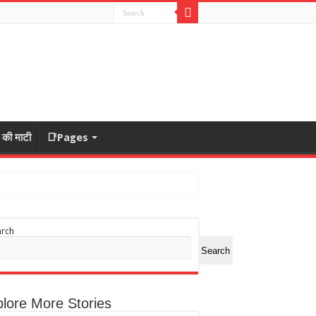
ा की माटी
📑Pages
arch
Search
lore More Stories