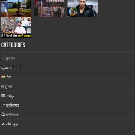
Categories
⚠️ क्राइम
घुरुवा की माटी
देश
🌐 दुनिया
🏢 रायपुर
📍 छत्तीसगढ़
📺 मनोरंजन
🔥 टॉप न्यूज़