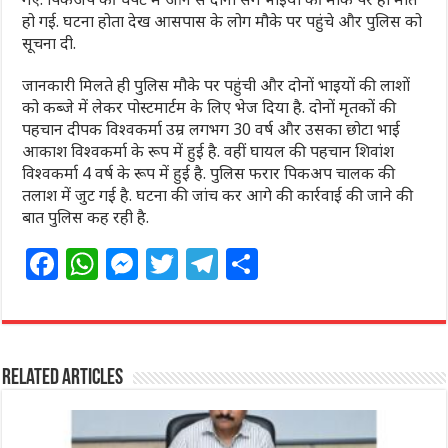
हो गई. घटना होता देख आसपास के लोग मौके पर पहुंचे और पुलिस को
सूचना दी.
जानकारी मिलते ही पुलिस मौके पर पहुंची और दोनों भाइयों की लाशों
को कब्जे में लेकर पोस्टमार्टम के लिए भेज दिया है. दोनों मृतकों की
पहचान दीपक विश्वकर्मा उम्र लगभग 30 वर्ष और उसका छोटा भाई
आकाश विश्वकर्मा के रूप में हुई है. वहीं घायल की पहचान शिवांश
विश्वकर्मा 4 वर्ष के रूप में हुई है. पुलिस फरार पिकअप चालक की
तलाश में जुट गई है. घटना की जांच कर आगे की कार्रवाई की जाने की
बात पुलिस कह रही है.
F
W
M
T
T
S
a
h
e
w
el
h
c
at
ss
itt
e
ar
e
s
e
e
g
e
Related Articles
b
A
n
r
ra
o
p
g
m