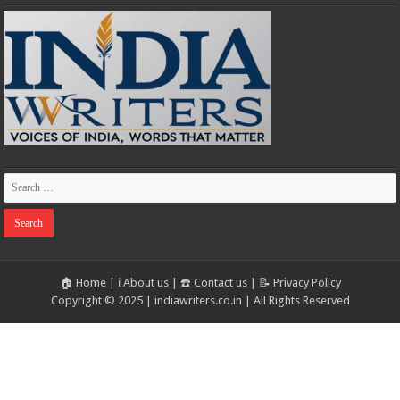
🏠 Home
|
ℹ️ About us
|
☎️ Contact us
|
📝 Privacy Policy
Copyright © 2025 | indiawriters.co.in | All Rights Reserved