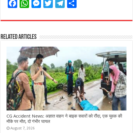
F
W
M
T
T
S
a
h
e
w
el
h
c
at
ss
itt
e
ar
e
s
e
e
g
e
Related Articles
b
A
n
r
ra
o
p
g
m
o
p
e
k
r
CG Accident News: अज्ञात वाहन ने बाइक सवारों को रौंदा, एक युवक की
मौके पर मौत, दो गंभीर घायल
August 7, 2026