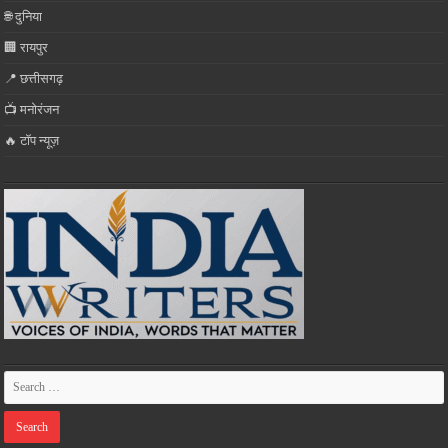
🌐 दुनिया
🏢 रायपुर
📍 छत्तीसगढ़
📺 मनोरंजन
🔥 टॉप न्यूज़