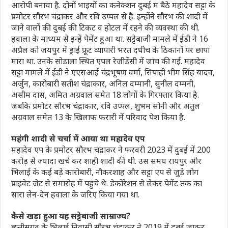
आरोपी बनाया है. दोनों भाइयों का कनेक्शन दुबई म बैठे महादेव सट्टा के
प्रमोटर सौरभ चंद्राकर और रवि उप्पल से है. इन्होंने सौरभ की शादी में
जाने वालों की दुबई की टिकट व होटल में रहने की व्यवस्था की थी.
हवाला के माध्यम से इन्हें पेमेंट हुआ था. सट्टेबाजी मामले में ईडी ने 16
अप्रैल को जयपुर में ड्राई फ्रूट व्यापारी भरत दधीच के ठिकानों पर छापा
मारा था. उनके सोडाला स्थित एपल रेजीडेंसी में जांच की गई. महादेव
सट्टा मामले में ईडी ने एएसआई चंद्रभूषण वर्मा, सिपाही भीम सिंह यादव,
अर्जुन, कारोबारी सतीश चंद्राकार, अनिल दम्मानी, सुनील दम्मनी,
असीम दास, अमित अग्रवाल समेत 18 लोगों के गिरफ्तार किया है.
जबकि प्रमोटर सौरभ चंद्राकार, रवि उप्पल, शुभम सोनी और अतुल
अग्रवाल समेत 13 के खिलाफ फरारी में परिवाद पेश किया है.
महंगी शादी से चर्चा में आया था महादेव एप
महादेव एप के प्रमोटर सौरभ चंद्राकर ने फरवरी 2023 में दुबई में 200
करोड़ से ज्यादा खर्च कर शाही शादी की थी. उस समय रायपुर और
भिलाई के कई बड़े कारोबारी, नौकरशाह और सट्टा एप से जुड़े लोग
प्राइवेट जेट से समारोह में पहुंचे थे. डेकोरेशन से लेकर पेमेंट तक का
सारा लेन-देन हवाला के जरिए किया गया था.
कैसे खड़ा हुआ यह सट्टेबाजी साम्राज्य?
छत्तीसगढ़ के भिलाई निवासी सौरभ चंद्राकर ने 2019 में दुबई जाकर