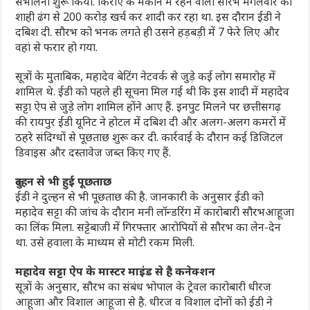
संभालना शुरू किया. किराए के मकान में रहने वाला सौरभ मंगलवार को
शाही ढंग से 200 करोड़ खर्च कर शादी कर रहा था. इस दौरान ईडी ने
दबिश दी. सौरभ को भनक लगते ही उसने हड़बड़ी में 7 फेरे लिए और
वहां से फरार हो गया.
सूत्रों के मुताबिक, महादेव बेटिंग नेटवर्क से जुड़े कई लोग समारोह में
शामिल थे. ईडी को पहले ही सूचना मिल गई थी कि इस शादी में महादेव
सट्टा ऐप से जुड़े लोग शामिल होंने आए हैं. इनपुट मिलने पर छत्तीसगढ़
की रायपुर ईडी यूनिट ने होटल में दबिश दी और अलग-अलग कमरों में
ठहरे संदिग्धों से पूछताछ शुरू कर दी. कार्रवाई के दौरान कई डिजिटल
डिवाइस और दस्तावेज जब्त किए गए हैं.
दुल्हन से भी हुई पूछताछ
ईडी ने दुल्हन से भी पूछताछ की है. जानकारी के अनुसार ईडी को
महादेव सट्टा की जांच के दौरान मनी लॉन्डरिंग में कारोबारी सौरभआहूजा
का लिंक मिला. सट्टेबाजी में गिरफ्तार आरोपियों से सौरभ का लेन-देन
था. उसे हवाला के माध्यम से मोटी रकम मिली.
महादेव सट्टा ऐप के मास्टर माइंड से है कनेक्शन
सूत्रों के अनुसार, सौरभ का संबंध भोपाल के ट्रेवल कारोबारी धीरज
आहूजा और विशाल आहूजा से है. धीरज व विशाल दोनों को ईडी ने