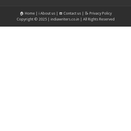
🏠 Home
|
ℹ️ About us
|
☎️ Contact us
|
📝 Privacy Policy
Copyright © 2025 | indiawriters.co.in | All Rights Reserved